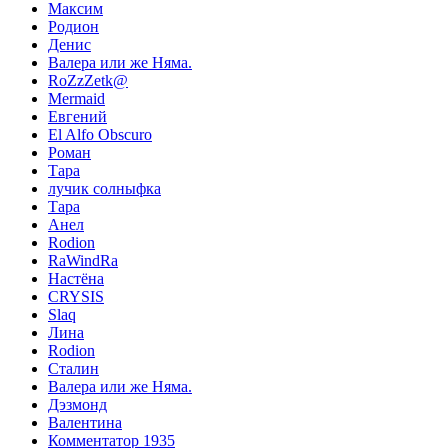
Максим
Родион
Денис
Валера или же Няма.
RoZzZetk@
Mermaid
Евгений
El Alfo Obscuro
Роман
Тара
лучик солныфка
Тара
Анел
Rodion
RaWindRa
Настёна
CRYSIS
Slaq
Лина
Rodion
Сталин
Валера или же Няма.
Дэзмонд
Валентина
Комментатор 1935