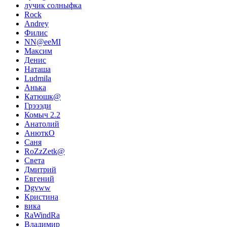
лучик солныфка
Rock
Andrey
Филис
NN@eeMI
Максим
Денис
Наташа
Ludmila
Анька
Катюшк@
Грэээди
Комыч 2.2
Анатолий
АнюткО
Саня
RoZzZetk@
Света
Дмитрий
Евгений
Dgvww
Кристина
вика
RaWindRa
Владимир