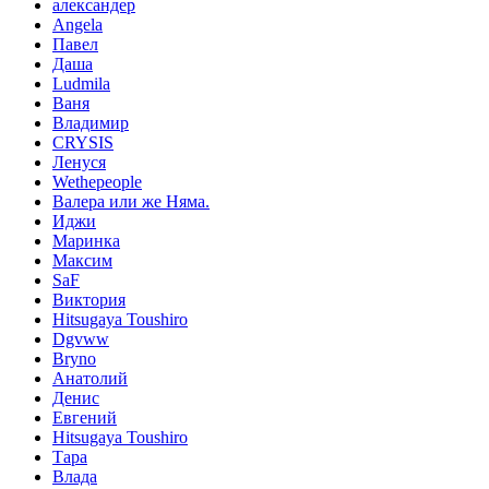
александер
Angela
Павел
Даша
Ludmila
Ваня
Владимир
CRYSIS
Ленуся
Wethepeople
Валера или же Няма.
Иджи
Маринка
Максим
SaF
Виктория
Hitsugaya Toushiro
Dgvww
Bryno
Анатолий
Денис
Евгений
Hitsugaya Toushiro
Тара
Влада