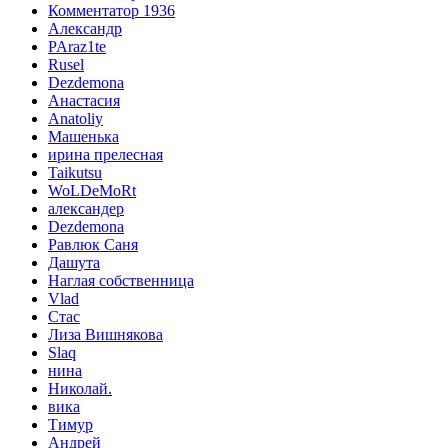
Комментатор 1936
Александр
PAraz1te
Rusel
Dezdemona
Анастасия
Anatoliy
Машенька
ирина прелесная
Taikutsu
WoLDeMoRt
александер
Dezdemona
Равлюк Саня
Дашута
Наглая собственница
Vlad
Стас
Лиза Вишнякова
Slaq
нина
Николай.
вика
Тимур
Андрей