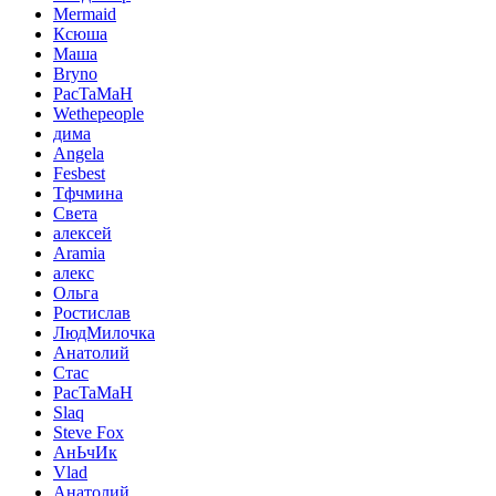
Mermaid
Ксюша
Маша
Bryno
PacTaMaH
Wethepeople
дима
Angela
Fesbest
Тфчмина
Света
алексей
Aramia
алекс
Ольга
Ростислав
ЛюдМилочка
Анатолий
Стас
PacTaMaH
Slaq
Steve Fox
АнЬчИк
Vlad
Анатолий