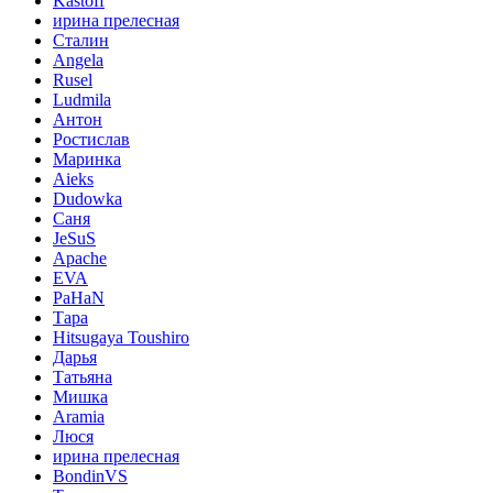
Kastoff
ирина прелесная
Сталин
Angela
Rusel
Ludmila
Антон
Ростислав
Маринка
Aieks
Dudowka
Саня
JeSuS
Apache
EVA
PaHaN
Тара
Hitsugaya Toushiro
Дарья
Татьяна
Мишка
Aramia
Люся
ирина прелесная
BondinVS