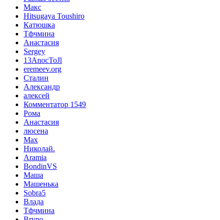
Макс
Hitsugaya Toushiro
Катюшка
Тфчмина
Анастасия
Sergey
13AnocToJl
eremeev.org
Сталин
Александр
алексей
Комментатор 1549
Рома
Анастасия
люсена
Max
Николай.
Aramia
BondinVS
Маша
Машенька
Sobra5
Влада
Тфчмина
Bryno