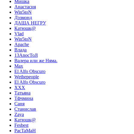
Мишка
Анастасия
Win5toN
Дэзмонд
ДАША НЕГРУ
Катюшк@
Vlad
Win5toN
Apache
Влада
13AnocToJl
Валера или же Няма.
Max
El Alfo Obscuro
Wethepeople
El Alfo Obscuro
XXX
Татьяна
Тфчмина
Саня
Станислав
Zaya
Катюшк@
Fesbest
PacTaMaH