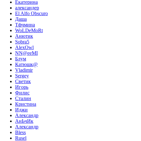
Екатерина
александер
El Alfo Obscuro
Даша
Тфчмина
WoLDeMoRt
Анютик
Sobra5
AlexOwl
NN@eeMI
Блум
Катюшк@
Vladimir
Sergey
Светик
Игорь
Филис
Сталин
Кристина
Иджи
Александр
АнЬчИк
Александр
Bless
Rusel