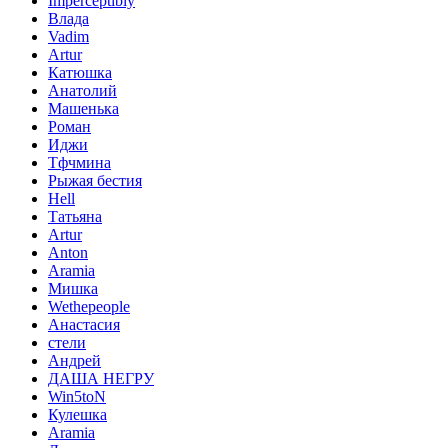
Imperceptibly
Влада
Vadim
Artur
Катюшка
Анатолий
Машенька
Роман
Иджи
Тфчмина
Рыжая бестия
Hell
Татьяна
Artur
Anton
Aramia
Мишка
Wethepeople
Анастасия
стели
Андрей
ДАША НЕГРУ
Win5toN
Кулешка
Aramia