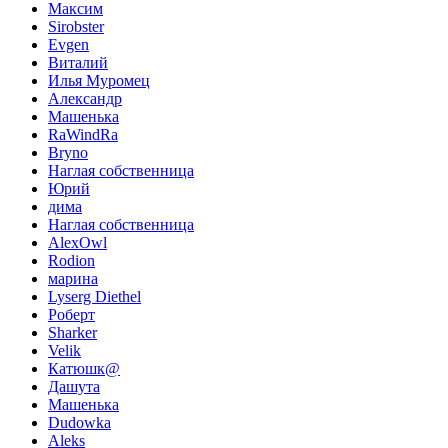
Максим
Sirobster
Evgen
Виталий
Илья Муромец
Александр
Машенька
RaWindRa
Bryno
Наглая собственница
Юрий
дима
Наглая собственница
AlexOwl
Rodion
марина
Lyserg Diethel
Роберт
Sharker
Velik
Катюшк@
Дашута
Машенька
Dudowka
Aleks