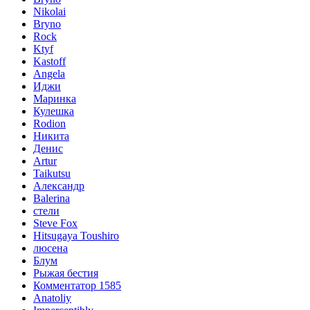
Nikolai
Bryno
Rock
Ktyf
Kastoff
Angela
Иджи
Маринка
Кулешка
Rodion
Никита
Денис
Artur
Taikutsu
Александр
Balerina
стели
Steve Fox
Hitsugaya Toushiro
люсена
Блум
Рыжая бестия
Комментатор 1585
Anatoliy