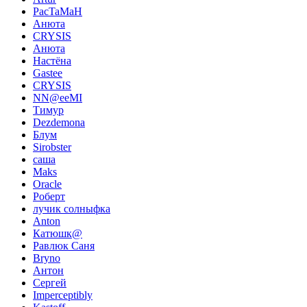
PacTaMaH
Анюта
CRYSIS
Анюта
Настёна
Gastee
CRYSIS
NN@eeMI
Тимур
Dezdemona
Блум
Sirobster
саша
Maks
Oracle
Роберт
лучик солныфка
Anton
Катюшк@
Равлюк Саня
Bryno
Антон
Сергей
Imperceptibly