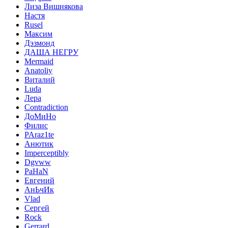
Лиза Вишнякова
Настя
Rusel
Максим
Дэзмонд
ДАША НЕГРУ
Mermaid
Anatoliy
Виталий
Luda
Лера
Contradiction
ДоМиНо
Филис
PAraz1te
Анютик
Imperceptibly
Dgvww
PaHaN
Евгений
АнЬчИк
Vlad
Сергей
Rock
Gerrard