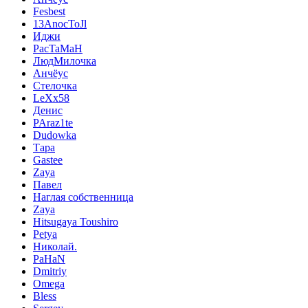
Fesbest
13AnocToJl
Иджи
PacTaMaH
ЛюдМилочка
Анчёус
Cтелочка
LeXx58
Денис
PAraz1te
Dudowka
Тара
Gastee
Zaya
Павел
Наглая собственница
Zaya
Hitsugaya Toushiro
Petya
Николай.
PaHaN
Dmitriy
Omega
Bless