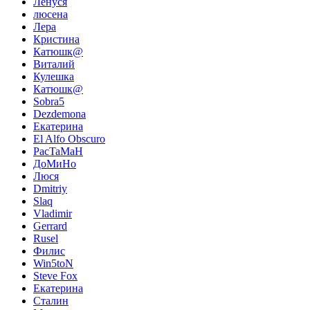
Ленуся
люсена
Лера
Кристина
Катюшк@
Виталий
Кулешка
Катюшк@
Sobra5
Dezdemona
Екатерина
El Alfo Obscuro
PacTaMaH
ДоМиНо
Люся
Dmitriy
Slaq
Vladimir
Gerrard
Rusel
Филис
Win5toN
Steve Fox
Екатерина
Сталин