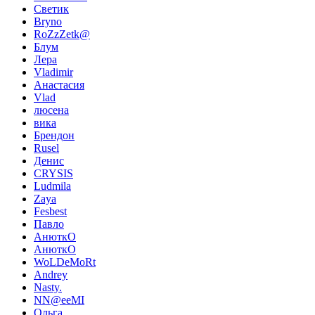
Светик
Bryno
RoZzZetk@
Блум
Лера
Vladimir
Анастасия
Vlad
люсена
вика
Брендон
Rusel
Денис
CRYSIS
Ludmila
Zaya
Fesbest
Павло
АнюткО
АнюткО
WoLDeMoRt
Andrey
Nasty.
NN@eeMI
Ольга