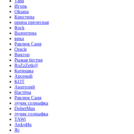
Тара
Игорь
Oksana
Кристина
ирина прелесная
Rock
Валентина
вика
Равлюк Саня
Oracle
Виктор
Рыжая бестия
RoZzZetk@
Катюшка
Арсений
KOT
Анатолий
Настёна
Равлюк Саня
лучик солныфка
DoberMan
лучик солныфка
TAWi
АнЬчИк
Яс