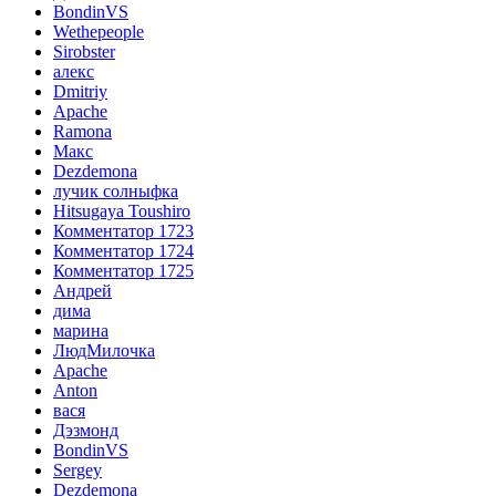
BondinVS
Wethepeople
Sirobster
алекс
Dmitriy
Apache
Ramona
Макс
Dezdemona
лучик солныфка
Hitsugaya Toushiro
Комментатор 1723
Комментатор 1724
Комментатор 1725
Андрей
дима
марина
ЛюдМилочка
Apache
Anton
вася
Дэзмонд
BondinVS
Sergey
Dezdemona