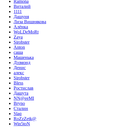
Ramona
Виталий
1111
Дашуня
Лиза Вишнякова
Алёнка
WoLDeMoRt
Zaya
Sirobster
Anton
саша
Машенька
Дэзмонд
Денис
алекс
Sirobster
Bless
Ростислав
Дашута
NN@eeMI
Bryno
Сталин
Slaq
RoZzZetk@
Win5toN