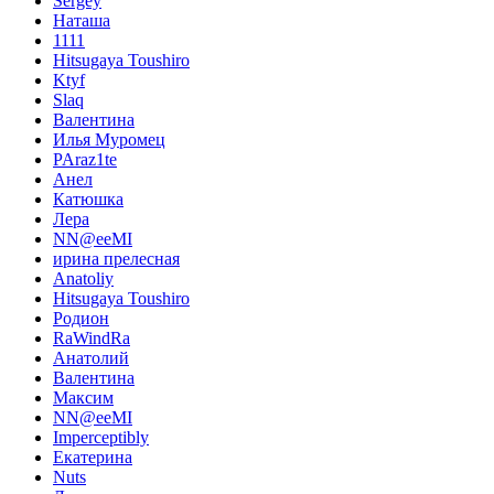
Sergey
Наташа
1111
Hitsugaya Toushiro
Ktyf
Slaq
Валентина
Илья Муромец
PAraz1te
Анел
Катюшка
Лера
NN@eeMI
ирина прелесная
Anatoliy
Hitsugaya Toushiro
Родион
RaWindRa
Анатолий
Валентина
Максим
NN@eeMI
Imperceptibly
Екатерина
Nuts