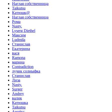
Наглая собственница
Taikutsu
Катюшк@
Наглая собственница
Рома
Nasty.
Lyserg Diethel
Максим
Ludmila
Станислав
Екатерина
вася
Ramona
марина
Contradiction
лучик солныфка
Станислав
Лиза
Nasty.
Surger
Andrey
валик
Катюшка
Taikutsu
Анчёус