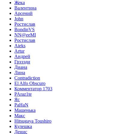
Жека
Валентина
Арсений
John
Ростислав
BondinVS
NN@eeMI
Ростислав
Aieks
Artur
Андрей
Грэээди
Диана
Лина
Contradiction
El Alfo Obscuro
Комментатор 1703
PAraz1te
Яс
PaHaN
Машенька
Макс
Hitsugaya Toushiro
Кулешка
Денис