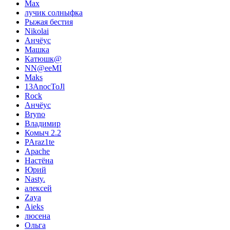
Max
лучик солныфка
Рыжая бестия
Nikolai
Анчёус
Машка
Катюшк@
NN@eeMI
Maks
13AnocToJl
Rock
Анчёус
Bryno
Владимир
Комыч 2.2
PAraz1te
Apache
Настёна
Юрий
Nasty.
алексей
Zaya
Aieks
люсена
Ольга