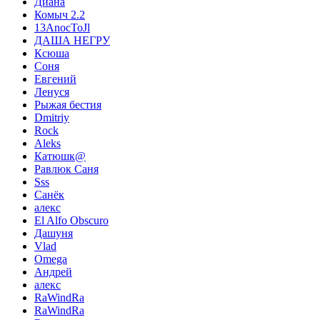
Диана
Комыч 2.2
13AnocToJl
ДАША НЕГРУ
Ксюша
Соня
Евгений
Ленуся
Рыжая бестия
Dmitriy
Rock
Aleks
Катюшк@
Равлюк Саня
Sss
Санёк
алекс
El Alfo Obscuro
Дашуня
Vlad
Omega
Андрей
алекс
RaWindRa
RaWindRa