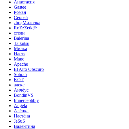
Анастасия
Gastee
Роман
Сергей
ЛюдМилочка
RoZzZetk@
стели
Balerina
Taikutsu
Милка
Настя
Макс
Apache
El Alfo Obscuro
Sobra5
KOT
алекс
Анчёус
BondinVS
Imperceptibly
Angela
Алёнка
Настёна
JeSuS
Валентина