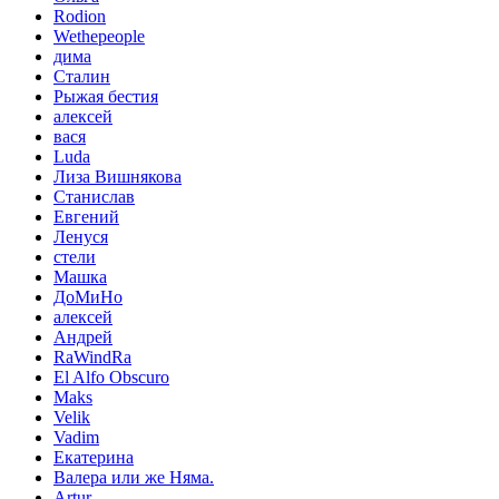
Rodion
Wethepeople
дима
Сталин
Рыжая бестия
алексей
вася
Luda
Лиза Вишнякова
Станислав
Евгений
Ленуся
стели
Машка
ДоМиНо
алексей
Андрей
RaWindRa
El Alfo Obscuro
Maks
Velik
Vadim
Екатерина
Валера или же Няма.
Artur