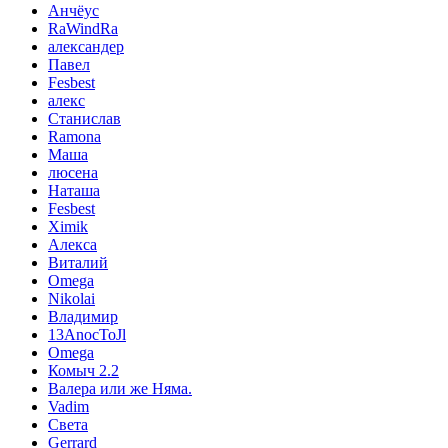
Анчёус
RaWindRa
александер
Павел
Fesbest
алекс
Станислав
Ramona
Маша
люсена
Наташа
Fesbest
Ximik
Алекса
Виталий
Omega
Nikolai
Владимир
13AnocToJl
Omega
Комыч 2.2
Валера или же Няма.
Vadim
Света
Gerrard