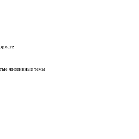
ормате
стые жизеннные темы