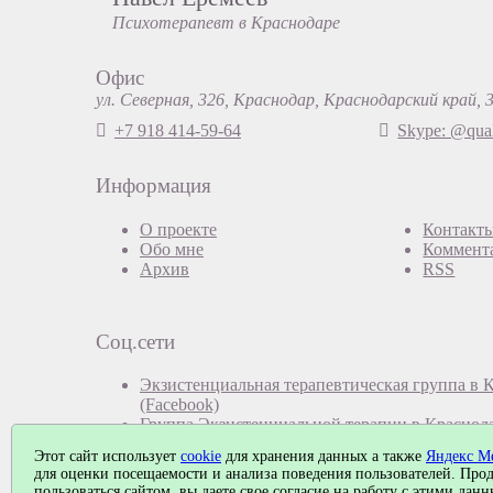
Психотерапевт в Краснодаре
Офис
ул. Северная, 326, Краснодар, Краснодарский край, 
+7 918 414-59-64
Skype: @qual
Информация
О проекте
Контакт
Обо мне
Коммент
Архив
RSS
Соц.сети
Экзистенциальная терапевтическая группа в 
(Facebook)
Группа Экзистенциальной терапии в Краснод
Этот сайт использует
cookie
для хранения данных а также
Яндекс М
для оценки посещаемости и анализа поведения пользователей. Про
пользоваться сайтом, вы даете свое согласие на работу с этими дан