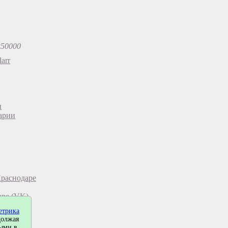
350000
arr
ы
арии
Краснодаре
аре (VK)
етрика
должая
ными в