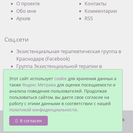
О проекте
Контакты
Обо мне
Комментарии
Архив
RSS
Соц.сети
Экзистенциальная терапевтическая группа в
Краснодаре (Facebook)
Группа Экзистенциальной терапии в
Краснодаре (VK)
Этот сайт использует
cookie
для хранения данных а
также
Яндекс Метрика
для оценки посещаемости и
анализа поведения пользователей. Продолжая
пользоваться сайтом, вы даете свое согласие на
работу с этими данными в соответствии с нашей
политикой конфиденциальности
.
© Павел Еремеев, 2026. Работает на
MaxSite CMS
| Время:
Я согласен
0.0279 | SQL: 8 | Память: 0.93MB
|
Вход