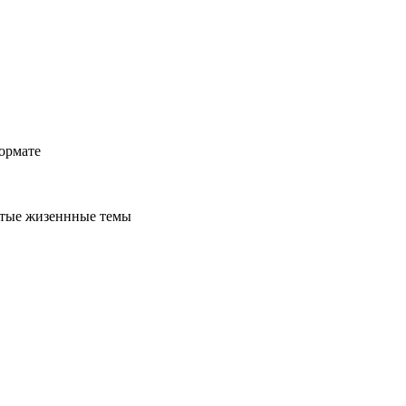
ормате
стые жизеннные темы