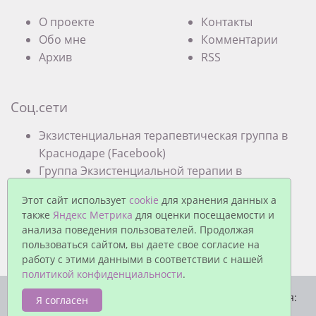
О проекте
Контакты
Обо мне
Комментарии
Архив
RSS
Соц.сети
Экзистенциальная терапевтическая группа в
Краснодаре (Facebook)
Группа Экзистенциальной терапии в
Краснодаре (VK)
Этот сайт использует
cookie
для хранения данных а
также
Яндекс Метрика
для оценки посещаемости и
анализа поведения пользователей. Продолжая
пользоваться сайтом, вы даете свое согласие на
работу с этими данными в соответствии с нашей
политикой конфиденциальности
.
© Павел Еремеев, 2026. Работает на
MaxSite CMS
| Время:
Я согласен
0.0200 | SQL: 3 | Память: 0.85MB
|
Вход