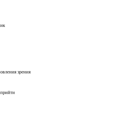
чик
овления зрения
 прийти