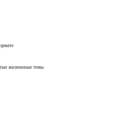
ормате
стые жизеннные темы