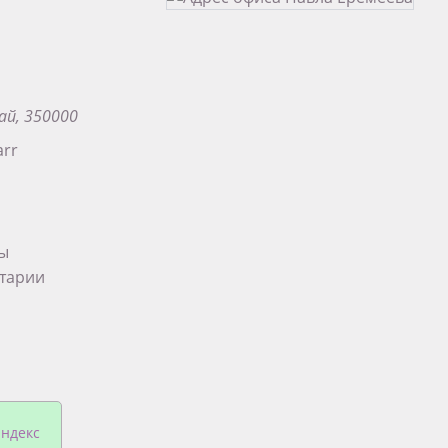
ай, 350000
arr
ты
тарии
па в
ндекс