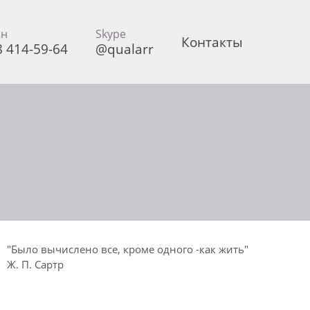
он
Skype
Контакты
8 414-59-64
@qualarr
"Было вычислено все, кроме одного -как жить"
Ж. П. Сартр