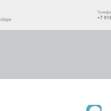
Телеф
+7 91
одаре