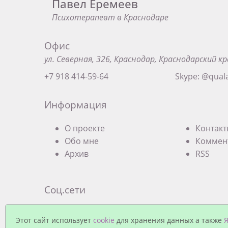
Павел Еремеев
Психотерапевт в Краснодаре
Офис
ул. Северная, 326, Краснодар, Краснодарский кр
+7 918 414-59-64
Skype: @qual
Информация
О проекте
Контак
Обо мне
Коммен
Архив
RSS
Соц.сети
Экзистенциальная терапевтическая груп
Этот сайт использует
cookie
для хранения данных а также
Я
Краснодаре (Facebook)