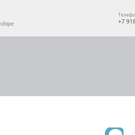
Телеф
+7 91
одаре