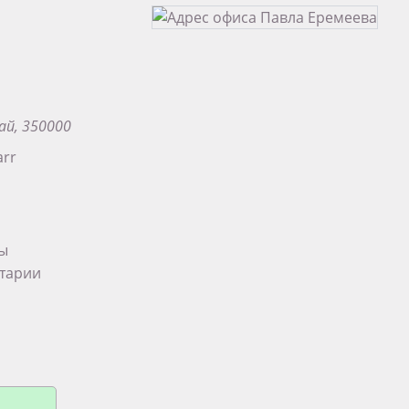
ай, 350000
arr
ты
тарии
па в