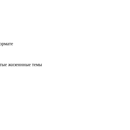
ормате
стые жизеннные темы