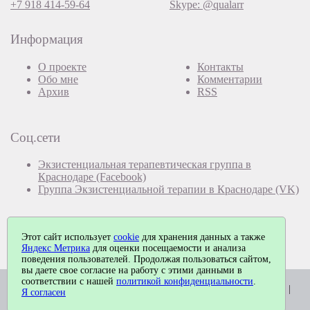
+7 918 414-59-64
Skype: @qualarr
Информация
О проекте
Контакты
Обо мне
Комментарии
Архив
RSS
Соц.сети
Экзистенциальная терапевтическая группа в
Краснодаре (Facebook)
Группа Экзистенциальной терапии в Краснодаре (VK)
Этот сайт использует
cookie
для хранения данных а также
Яндекс Метрика
для оценки посещаемости и анализа
поведения пользователей. Продолжая пользоваться сайтом,
вы даете свое согласие на работу с этими данными в
соответствии с нашей
политикой конфиденциальности
.
© Павел Еремеев, 2026. Работает на
MaxSite CMS
| Время: 0.0219 |
Я согласен
SQL: 3 | Память: 0.85MB
|
Вход