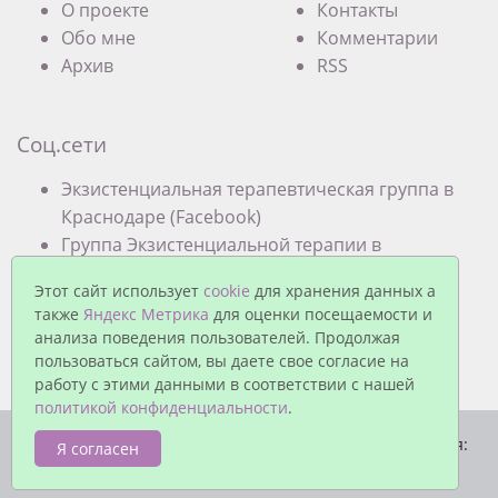
О проекте
Контакты
Обо мне
Комментарии
Архив
RSS
Соц.сети
Экзистенциальная терапевтическая группа в
Краснодаре (Facebook)
Группа Экзистенциальной терапии в
Краснодаре (VK)
Этот сайт использует
cookie
для хранения данных а
также
Яндекс Метрика
для оценки посещаемости и
анализа поведения пользователей. Продолжая
пользоваться сайтом, вы даете свое согласие на
работу с этими данными в соответствии с нашей
политикой конфиденциальности
.
© Павел Еремеев, 2026. Работает на
MaxSite CMS
| Время:
Я согласен
0.0230 | SQL: 3 | Память: 0.85MB
|
Вход