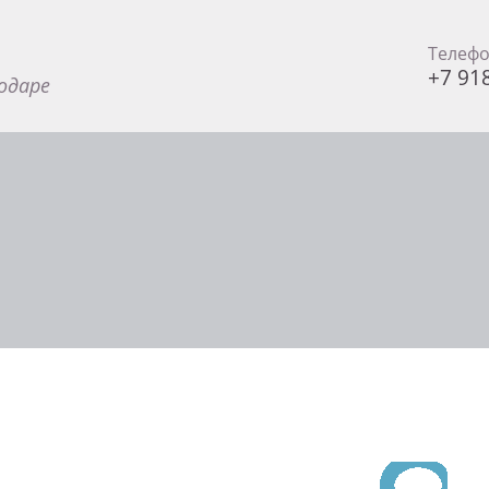
Телеф
+7 91
одаре