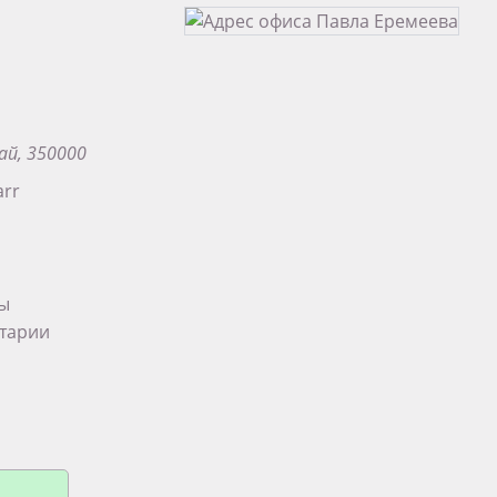
ай, 350000
arr
ты
тарии
па в