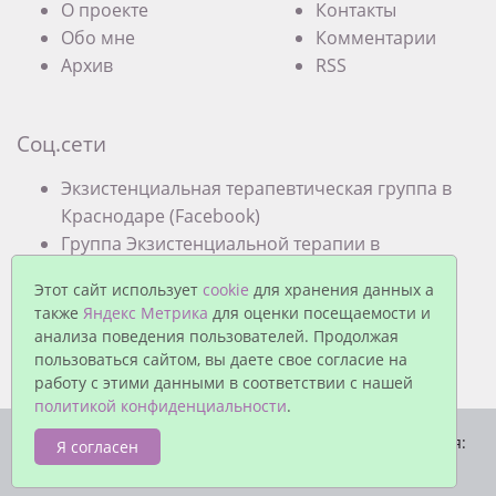
О проекте
Контакты
Обо мне
Комментарии
Архив
RSS
Соц.сети
Экзистенциальная терапевтическая группа в
Краснодаре (Facebook)
Группа Экзистенциальной терапии в
Краснодаре (VK)
Этот сайт использует
cookie
для хранения данных а
также
Яндекс Метрика
для оценки посещаемости и
анализа поведения пользователей. Продолжая
пользоваться сайтом, вы даете свое согласие на
работу с этими данными в соответствии с нашей
политикой конфиденциальности
.
© Павел Еремеев, 2026. Работает на
MaxSite CMS
| Время:
Я согласен
0.0273 | SQL: 3 | Память: 0.85MB
|
Вход