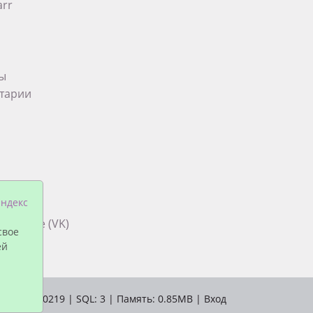
arr
ты
тарии
па в
ндекс
снодаре (VK)
свое
ей
Время: 0.0219 | SQL: 3 | Память: 0.85MB
|
Вход