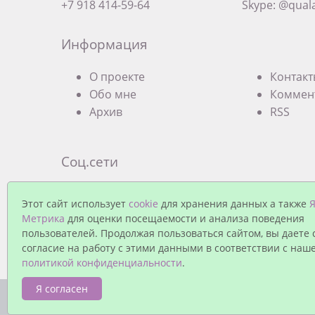
+7 918 414-59-64
Skype: @qual
Информация
О проекте
Контак
Обо мне
Коммен
Архив
RSS
Соц.сети
Экзистенциальная терапевтическая груп
Этот сайт использует
cookie
для хранения данных а также
Я
Краснодаре (Facebook)
Метрика
для оценки посещаемости и анализа поведения
Группа Экзистенциальной терапии в Кра
пользователей. Продолжая пользоваться сайтом, вы даете 
согласие на работу с этими данными в соответствии с наш
политикой конфиденциальности
.
Я согласен
© Павел Еремеев, 2026. Работает на
MaxSite CMS
| 