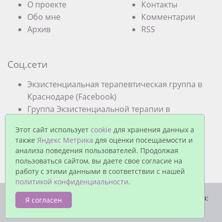
О проекте
Контакты
Обо мне
Комментарии
Архив
RSS
Соц.сети
Экзистенциальная терапевтическая группа в
Краснодаре (Facebook)
Группа Экзистенциальной терапии в
Краснодаре (VK)
Этот сайт использует
cookie
для хранения данных а
также
Яндекс Метрика
для оценки посещаемости и
анализа поведения пользователей. Продолжая
пользоваться сайтом, вы даете свое согласие на
работу с этими данными в соответствии с нашей
политикой конфиденциальности
.
© Павел Еремеев, 2026. Работает на
MaxSite CMS
| Время:
Я согласен
0.0265 | SQL: 3 | Память: 0.85MB
|
Вход