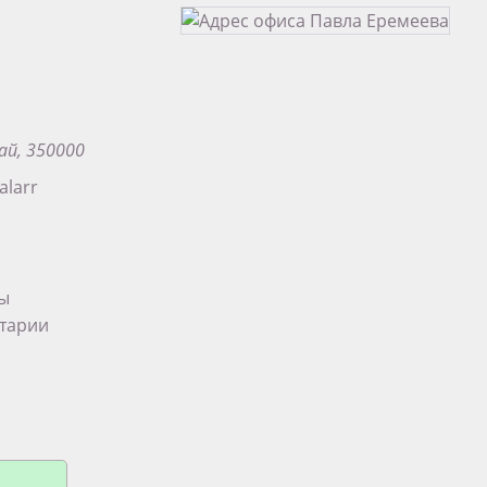
ай, 350000
alarr
ты
тарии
па в