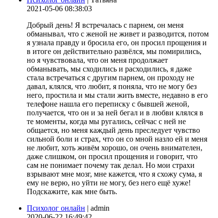
2021-05-06 08:38:03
Добрый день! Я встречалась с парнем, он меня
обманывал, что с женой не живет и разводится, потом
я узнала правду и бросила его, он просил прощения и
в итоге он действительно развёлся, мы помирились,
но я чувствовала, что он меня продолжает
обманывать, мы сходились и расходились, я даже
стала встречаться с другим парнем, он проходу не
давал, клялся, что любит, я поняла, что не могу без
него, простила и мы стали жить вместе, недавно в его
телефоне нашла его переписку с бывшей женой,
получается, что он и за ней бегал и в любви клялся в
те моменты, когда мы ругались, сейчас с ней не
общается, но меня каждый день преследует чувство
сильной боли и страх, что он со мной назло ей и меня
не любит, хоть живём хорошо, он очень внимателен,
даже слишком, он просил прощения и говорит, что
сам не понимает почему так делал. Но мои страхи
взрывают мне мозг, мне кажется, что я схожу сума, я
ему не верю, но уйти не могу, без него ещё хуже!
Подскажите, как мне быть.
Психолог онлайн
| admin
2020-06-22 16:49:42