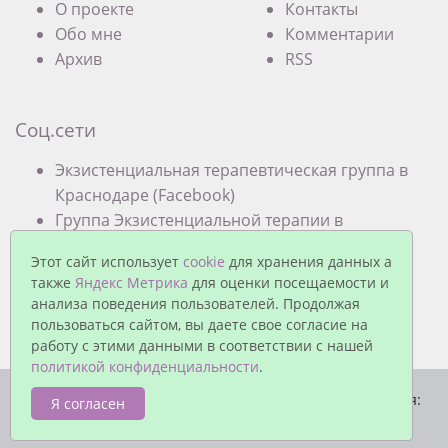
О проекте
Контакты
Обо мне
Комментарии
Архив
RSS
Соц.сети
Экзистенциальная терапевтическая группа в
Краснодаре (Facebook)
Группа Экзистенциальной терапии в
Краснодаре (VK)
Этот сайт использует
cookie
для хранения данных а
также
Яндекс Метрика
для оценки посещаемости и
анализа поведения пользователей. Продолжая
пользоваться сайтом, вы даете свое согласие на
работу с этими данными в соответствии с нашей
политикой конфиденциальности
.
© Павел Еремеев, 2026. Работает на
MaxSite CMS
| Время:
Я согласен
0.0285 | SQL: 3 | Память: 0.85MB
|
Вход