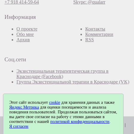
+7 918 414-59-64
Skype: @qualarr
Информация
О проекте
Контакты
Обо мне
Комментарии
Архив
RSS
Соц.сети
Экзистенциальная терапевтическая группа в
Краснодаре (Facebook)
Группа Экзистенциальной терапии в Краснодаре (VK)
Этот сайт использует
cookie
для хранения данных а также
Яндекс Метрика
для оценки посещаемости и анализа
поведения пользователей. Продолжая пользоваться сайтом,
вы даете свое согласие на работу с этими данными в
соответствии с нашей
политикой конфиденциальности
.
© Павел Еремеев, 2026. Работает на
MaxSite CMS
| Время: 0.0220 |
Я согласен
SQL: 3 | Память: 0.85MB
|
Вход