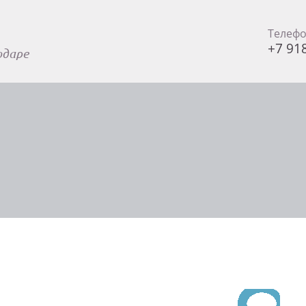
Телеф
+7 91
одаре