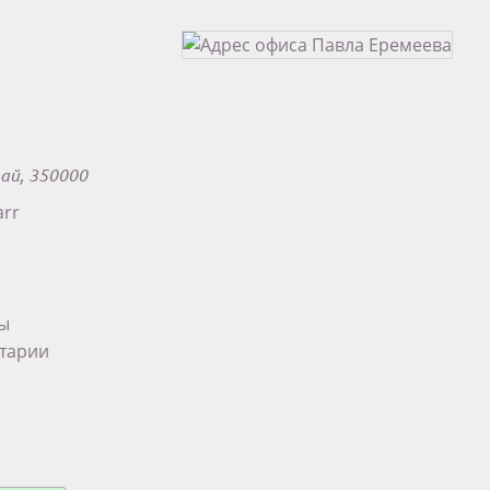
рай, 350000
arr
ты
тарии