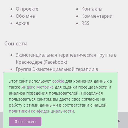
О проекте
Контакты
Обо мне
Комментарии
Архив
RSS
Соц.сети
Экзистенциальная терапевтическая группа в
Краснодаре (Facebook)
Группа Экзистенциальной терапии в
Краснодаре (VK)
Этот сайт использует
cookie
для хранения данных а
также
Яндекс Метрика
для оценки посещаемости и
анализа поведения пользователей. Продолжая
пользоваться сайтом, вы даете свое согласие на
работу с этими данными в соответствии с нашей
политикой конфиденциальности
.
© Павел Еремеев, 2026. Работает на
MaxSite CMS
| Время:
Я согласен
0.1012 | SQL: 3 | Память: 0.85MB
|
Вход