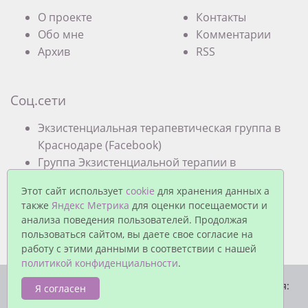
О проекте
Контакты
Обо мне
Комментарии
Архив
RSS
Соц.сети
Экзистенциальная терапевтическая группа в
Краснодаре (Facebook)
Группа Экзистенциальной терапии в
Краснодаре (VK)
Этот сайт использует
cookie
для хранения данных а
также
Яндекс Метрика
для оценки посещаемости и
анализа поведения пользователей. Продолжая
пользоваться сайтом, вы даете свое согласие на
работу с этими данными в соответствии с нашей
политикой конфиденциальности
.
© Павел Еремеев, 2026. Работает на
MaxSite CMS
| Время:
Я согласен
0.0255 | SQL: 3 | Память: 0.85MB
|
Вход