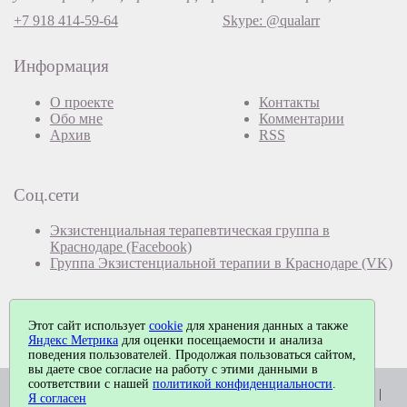
+7 918 414-59-64
Skype: @qualarr
Информация
О проекте
Контакты
Обо мне
Комментарии
Архив
RSS
Соц.сети
Экзистенциальная терапевтическая группа в
Краснодаре (Facebook)
Группа Экзистенциальной терапии в Краснодаре (VK)
Этот сайт использует
cookie
для хранения данных а также
Яндекс Метрика
для оценки посещаемости и анализа
поведения пользователей. Продолжая пользоваться сайтом,
вы даете свое согласие на работу с этими данными в
соответствии с нашей
политикой конфиденциальности
.
© Павел Еремеев, 2026. Работает на
MaxSite CMS
| Время: 0.0228 |
Я согласен