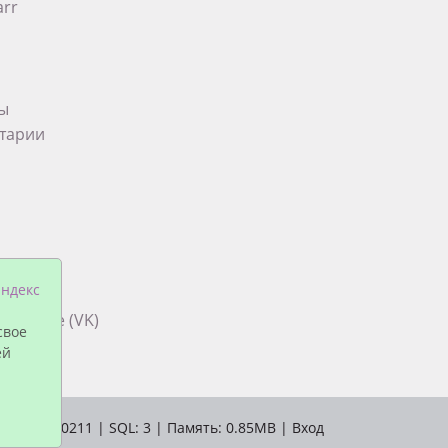
arr
ты
тарии
па в
ндекс
снодаре (VK)
свое
ей
Время: 0.0211 | SQL: 3 | Память: 0.85MB
|
Вход