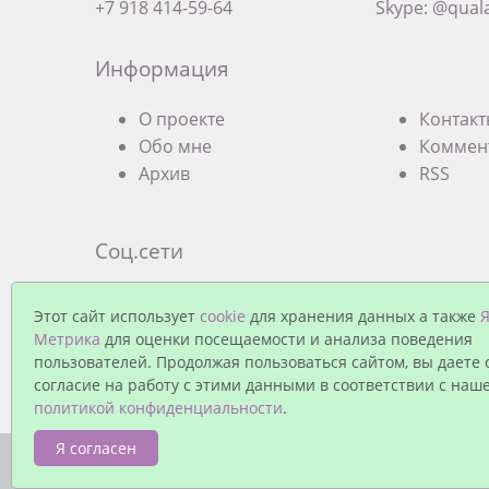
+7 918 414-59-64
Skype: @qual
Информация
О проекте
Контак
Обо мне
Коммен
Архив
RSS
Соц.сети
Экзистенциальная терапевтическая груп
Этот сайт использует
cookie
для хранения данных а также
Я
Краснодаре (Facebook)
Метрика
для оценки посещаемости и анализа поведения
Группа Экзистенциальной терапии в Кра
пользователей. Продолжая пользоваться сайтом, вы даете 
согласие на работу с этими данными в соответствии с наш
политикой конфиденциальности
.
Я согласен
© Павел Еремеев, 2026. Работает на
MaxSite CMS
| 