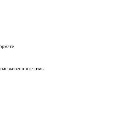
ормате
стые жизеннные темы