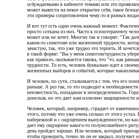
осбуждаемыми в кабинете темами или это проявлялос
может вывести на некое открытие себя, такое безоце
эти примеры сопротивления чему-то в разных вида
И вот тут есть один очень важный момент. Фактичес
просто соткана из них. Часто к психотерапевту чел
может или не хочет. Многие так и говорят: "Так да
каком-то симптоме или жизненной трудности, кото
зачастую, так, что уже трудно это терпеть. И хочетс
в такой форме: "Вы у меня симптом/трудность уберит
как правило, оказывается такова, что "то, как ран
трудности. То есть, человек буквально идет к свое
жизненных выборов и событий, которые накапливают
И человек, по сути, сталкивается с тем, что его пон
раньше. А раз так, то это подводит к необходимост
неизвестность, попадание в неопределенность. Гора
донельзя, но это дает нам иллюзию защищенности и
Человек, который, например, страдает от навязчиво
этого, потому что уже очень сильно от этого устал. 
набережной и с ощущением вынужденности, но каса
дает ему ощущение какого-то полуволшебного ритуа
день пройдет хорошо. Или человек, который припарк
чтобы проверить, точно ли он ее закрыл, получает 