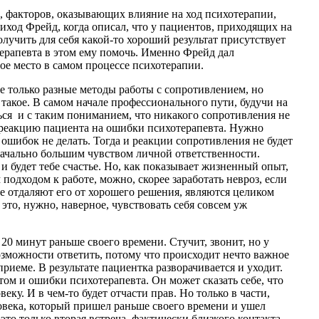
, факторов, оказывающих влияние на ход психотерапии,
биход Фрейд, когда описал, что у пациентов, приходящих на
лучить для себя какой-то хороший результат присутствует
ерапевта в этом ему помочь. Именно Фрейд дал
ое место в самом процессе психотерапии.
е только разные методы работы с сопротивлением, но
такое. В самом начале профессионального пути, будучи на
ся и с таким пониманием, что никакого сопротивления не
 реакцию пациента на ошибки психотерапевта. Нужно
их ошибок не делать. Тогда и реакции сопротивления не будет
начально большим чувством личной ответственности.
 и будет тебе счастье. Но, как показывает жизненный опыт,
 подходом к работе, можно, скорее заработать невроз, если
рые отдаляют его от хорошего решения, являются целиком
это, нужно, наверное, чувствовать себя совсем уж
20 минут раньше своего времени. Стучит, звонит, но у
зможности ответить, потому что происходит нечто важное
 приеме. В результате пациентка разворачивается и уходит.
том и ошибки психотерапевта. Он может сказать себе, что
еку. И в чем-то будет отчасти прав. Но только в части,
ловека, который пришел раньше своего времени и ушел
это только вторая встреча, фактически близкого контакта,