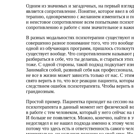
Одним из значимых и загадочных, на первый взгляд
является сопротивление. Понятие, которое ввел в о
терапию, одновременно с желанием измениться и по
и неистовое сопротивление всем попытками психот
сопротивлению и работе с ним значительное и важн
В разных модальностях психотерапии существуют н
совершенно разное понимание того, что это вообще 
одной из обучающих программ, пришлось столкнуть
существует вообще. Что сопротивлением называют
разбираться в себе, что ты делаешь, и стараться эт
тоже. С одной стороны, такой подход подкупает из
Занимайся собой, развивай себя как профессионала,
не все в жизни может зависеть только от нас. С этим
свято верить в то, что все реакции пациента, кото
следствием ошибок психотерапевта. Чтобы верить в 
грандиозным.
Простой пример. Пациентка приходит на сессию на 
психотерапевта в данный момент нет физической во
в работе с тем человеком, который у него сейчас на
И больше не появляется. Можно, конечно, найти в э
недоглядел и не нашел подхода именно к этому челов
потому что здесь есть и ответственность самого че
моментально, не услышав реакции на свой стук. Но 