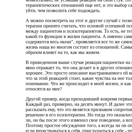
терапевтических отношений еще нет, и это выбор са
уйти, чем позволить себе подождать.
А можно посмотреть на этот и другие случай с поз
терапии принято считать, что основой успешной п
между пациентом и психотерапевтом. То есть, не тех
какой-то функции в жизни пациента. А именно сам
содержится весь океан", проявляется все то же само
жизнь наша во многом состоит из отношений. Самых
образом влияет на то, как мы живем.
В приведенном выше случае реакция пациентки на
явно отражает то, что она делает и в других отноше
хорошее. Это просто описание выстраиваемого ей к
что за этой реакцией стоит, какие чувства на нее т
понимание. Что же происходит в моей жизни, и как 
относятся ко мне?
Другой пример, когда приходивший вовремя первые н
Каждый раз, примерно, на десять минут. И далее эт
рассказать ему, что это является признаком сопрот
решению в его психотерапии. Но тогда это оказало
ли, он бы после этого изменил свое поведение, а во
Поэтому простое обсуждение того, а всегда ли он опа
если вчувствоваться в себя, прислушаться к себе - ч