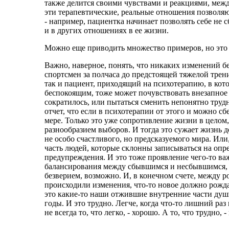
также делится своими чувствами и реакциями, меж
эти терапевтические, реальные отношения позволяют
- например, пациентка начинает позволять себе не 
и в других отношениях в ее жизни.
Можно еще приводить множество примеров, но это с
Важно, наверное, понять, что никаких изменений б
спортсмен за полчаса до предстоящей тяжелой трени
так и пациент, приходящий на психотерапию, в кот
беспокоящим, тоже может почувствовать внезапное 
сократилось, или пытаться сменить непонятно трудн
отчет, что если в психотерапии от этого и можно сб
мере. Только это уже сопротивление жизни в целом
разнообразием выборов. И тогда это сужает жизнь д
не особо счастливого, но предсказуемого мира. Или
часть людей, которые склонны записываться на опре
предупреждения. И это тоже проявление чего-то важ
балансирования между сбывшимся и несбывшимся,
безверием, возможно. И, в конечном счете, между 
происходили изменения, что-то новое должно рождат
это какие-то наши отжившие внутренние части души
годы. И это трудно. Легче, когда что-то лишний р
не всегда то, что легко, - хорошо. А то, что трудно,