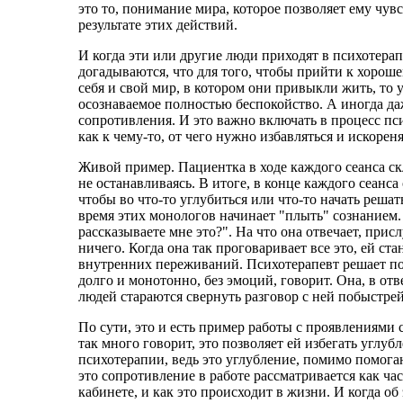
это то, понимание мира, которое позволяет ему чу
результате этих действий.
И когда эти или другие люди приходят в психотера
догадываются, что для того, чтобы прийти к хорош
себя и свой мир, в котором они привыкли жить, то у
осознаваемое полностью беспокойство. А иногда да
сопротивления. И это важно включать в процесс пс
как к чему-то, от чего нужно избавляться и искореня
Живой пример. Пациентка в ходе каждого сеанса скл
не останавливаясь. В итоге, в конце каждого сеанса
чтобы во что-то углубиться или что-то начать решат
время этих монологов начинает "плыть" сознанием. В
рассказываете мне это?". На что она отвечает, прис
ничего. Когда она так проговаривает все это, ей ста
внутренних переживаний. Психотерапевт решает поде
долго и монотонно, без эмоций, говорит. Она, в отв
людей стараются свернуть разговор с ней побыстрей,
По сути, это и есть пример работы с проявлениями
так много говорит, это позволяет ей избегать углуб
психотерапии, ведь это углубление, помимо помога
это сопротивление в работе рассматривается как час
кабинете, и как это происходит в жизни. И когда об