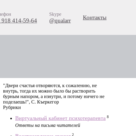
лефон
Skype
Контакты
 918 414-59-64
@qualarr
"Двери счастья отворяются, к сожалению, не
внутрь, тогда их можно было бы растворить
бурным напором, а изнутри, и потому ничего не
поделаешь!", С. Къеркегор
Рубрики
8
Виртуальный кабинет психотерапевта
Ответы на письма читателей
2