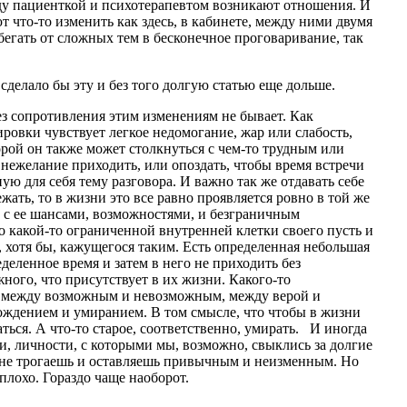
ду пациенткой и психотерапевтом возникают отношения. И
 что-то изменить как здесь, в кабинете, между ними двумя
сбегать от сложных тем в бесконечное проговаривание, так
делало бы эту и без того долгую статью еще дольше.
ез сопротивления этим изменениям не бывает. Как
ровки чувствует легкое недомогание, жар или слабость,
орой он также может столкнуться с чем-то трудным или
нежелание приходить, или опоздать, чтобы время встречи
ую для себя тему разговора. И важно так же отдавать себе
ежать, то в жизни это все равно проявляется ровно в той же
, с ее шансами, возможностями, и безграничным
о какой-то ограниченной внутренней клетки своего пусть и
, хотя бы, кажущегося таким. Есть определенная небольшая
деленное время и затем в него не приходить без
ного, что присутствует в их жизни. Какого-то
 между возможным и невозможным, между верой и
рождением и умиранием. В том смысле, что чтобы в жизни
ься. А что-то старое, соответственно, умирать. И иногда
, личности, с которыми мы, возможно, свыклись за долгие
аз не трогаешь и оставляешь привычным и неизменным. Но
 - плохо. Гораздо чаще наоборот.