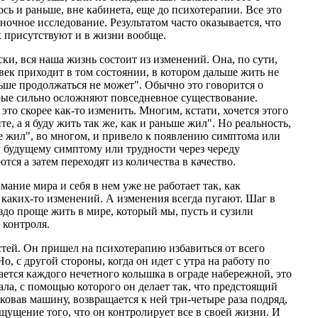
ь и раньше, вне кабинета, еще до психотерапии. Все это
ночное исследование. Результатом часто оказывается, что
х присутствуют и в жизни вообще.
ки, вся наша жизнь состоит из изменений. Она, по сути,
овек приходит в том состоянии, в котором дальше жить не
льше продолжаться не может". Обычно это говорится о
рые сильно осложняют повседневное существование.
я это скорее как-то изменить. Многим, кстати, хочется этого
е, а я буду жить так же, как и раньше жил". Но реальность,
ьше жил", во многом, и привело к появлению симптома или
му будущему симптому или трудности через череду
ся а затем переходят из количества в качество.
имание мира и себя в нем уже не работает так, как
и каких-то изменений. А изменения всегда пугают. Шаг в
здо проще жить в мире, который мы, пусть и сузили
 контроля.
стей. Он пришел на психотерапию избавиться от всего
Но, с другой стороны, когда он идет с утра на работу по
ется каждого нечетного колышка в ограде набережной, это
ла, с помощью которого он делает так, что предстоящий
овав машину, возвращается к ней три-четыре раза подряд,
ощущение того, что он контролирует все в своей жизни. И