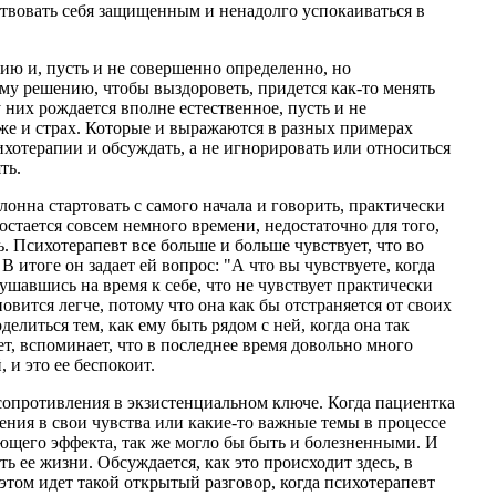
вствовать себя защищенным и ненадолго успокаиваться в
пию и, пусть и не совершенно определенно, но
ему решению, чтобы выздороветь, придется как-то менять
 них рождается вполне естественное, пусть и не
же и страх. Которые и выражаются в разных примерах
ихотерапии и обсуждать, а не игнорировать или относиться
ть.
онна стартовать с самого начала и говорить, практически
 остается совсем немного времени, недостаточно для того,
ь. Психотерапевт все больше и больше чувствует, что во
 итоге он задает ей вопрос: "А что вы чувствуете, когда
лушавшись на время к себе, что не чувствует практически
новится легче, потому что она как бы отстраняется от своих
литься тем, как ему быть рядом с ней, когда она так
ет, вспоминает, что в последнее время довольно много
 и это ее беспокоит.
 сопротивления в экзистенциальном ключе. Когда пациентка
ления в свои чувства или какие-то важные темы в процессе
ющего эффекта, так же могло бы быть и болезненными. И
ть ее жизни. Обсуждается, как это происходит здесь, в
 этом идет такой открытый разговор, когда психотерапевт