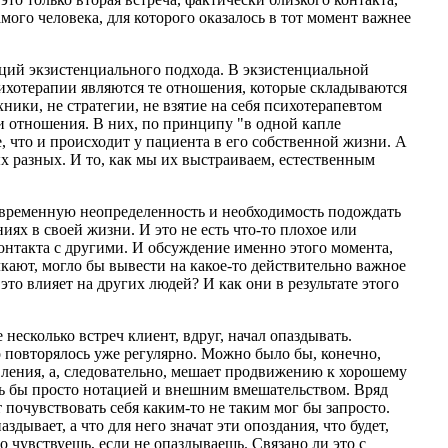
мого человека, для которого оказалось в тот момент важнее
иций экзистенциального подхода. В экзистенциальной
сихотерапии являются те отношения, которые складываются
ники, не стратегии, не взятие на себя психотерапевтом
и отношения. В них, по принципу "в одной капле
е, что и происходит у пациента в его собственной жизни. А
 разных. И то, как мы их выстраиваем, естественным
 временную неопределенность и необходимость подождать
ниях в своей жизни. И это не есть что-то плохое или
онтакта с другими. И обсуждение именно этого момента,
олкают, могло бы вывести на какое-то действительно важное
это влияет на других людей? И как они в результате этого
есколько встреч клиент, вдруг, начал опаздывать.
о повторялось уже регулярно. Можно было бы, конечно,
ивления, а, следовательно, мешает продвижению к хорошему
сь бы просто нотацией и внешним вмешательством. Вряд
т почувствовать себя каким-то не таким мог бы запросто.
здывает, а что для него значат эти опоздания, что будет,
то чувствуешь, если не опаздываешь. Связано ли это с