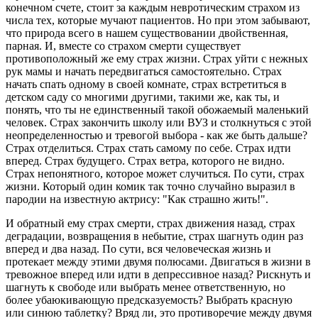
конечном счете, стоит за каждым невротическим страхом из
числа тех, которые мучают пациентов. Но при этом забывают,
что природа всего в нашем существовании двойственная,
парная. И, вместе со страхом смерти существует
противоположный же ему страх жизни. Страх уйти с нежных
рук мамы и начать передвигаться самостоятельно. Страх
начать спать одному в своей комнате, страх встретиться в
детском саду со многими другими, такими же, как ты, и
понять, что ты не единственный такой обожаемый маленький
человек. Страх закончить школу или ВУЗ и столкнуться с этой
неопределенностью и тревогой выбора - как же быть дальше?
Страх отделиться. Страх стать самому по себе. Страх идти
вперед. Страх будущего. Страх ветра, которого не видно.
Страх непонятного, которое может случиться. По сути, страх
жизни. Который один комик так точно случайно выразил в
пародии на известную актрису: "Как страшно жить!".
И обратный ему страх смерти, страх движения назад, страх
деградации, возвращения в небытие, страх шагнуть один раз
вперед и два назад. По сути, вся человеческая жизнь и
протекает между этими двумя полюсами. Двигаться в жизни в
тревожное вперед или идти в депрессивное назад? Рискнуть и
шагнуть к свободе или выбрать менее ответственную, но
более убаюкивающую предсказуемость? Выбрать красную
или синюю таблетку? Вряд ли, это противоречие между двумя