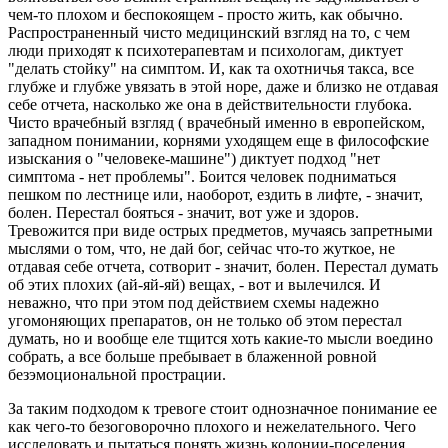
чем-то плохом и беспокоящем - просто жить, как обычно.
Распространенный чисто медицинский взгляд на то, с чем
люди приходят к психотерапевтам и психологам, диктует
"делать стойку" на симптом. И, как та охотничья такса, все
глубже и глубже увязать в этой норе, даже и близко не отдавая
себе отчета, насколько же она в действительности глубока.
Чисто врачебный взгляд ( врачебный именно в европейском,
западном понимании, корнями уходящем еще в философские
изыскания о "человеке-машине") диктует подход "нет
симптома - нет проблемы". Боится человек подниматься
пешком по лестнице или, наоборот, ездить в лифте, - значит,
болен. Перестал бояться - значит, вот уже и здоров.
Тревожится при виде острых предметов, мучаясь запретными
мыслями о том, что, не дай бог, сейчас что-то жуткое, не
отдавая себе отчета, сотворит - значит, болен. Перестал думать
об этих плохих (ай-яй-яй) вещах, - вот и вылечился. И
неважно, что при этом под действием схемы надежно
угомоняющих препаратов, он не только об этом перестал
думать, но и вообще еле тщится хоть какие-то мысли воедино
собрать, а все больше пребывает в блаженной ровной
безэмоциональной прострации.
За таким подходом к тревоге стоит однозначное понимание ее
как чего-то безоговорочно плохого и нежелательного. Чего
исследовать и пытаться понять жизнь колонии-поселения