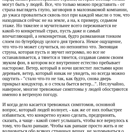
могут быть у людей. Все, что только можно представить - от
страха выглядеть глупо, заговорив в малознакомой компании,
до ужаса провалиться сквозь пол при каждой мысли о том, что
находишься сейчас не на земле, а на, к примеру, седьмом
этаже. Но тяжелее и мучительнее всего переживается не
какой-то конкретный страх, пусть даже и самый
впечатляющий, а неконкретная, будто размазанная тонким
слоем по бутерброду целого дня тревога. Некое ощущение,
что что-то может случиться, но непонятно что. Звенящая
струна, которая пусть и звучит негромко, но все не
останавливается, а тянется и тянется, создавая самим своим
звуком фон, в котором все внутреннее естество пребывает
настороже. Ветер, который в ночи шелестит листьями крон
деревьев, ветер, который никак не увидеть, но всегда можно
ощутить - "стало что-то не так, как будто, снова дверь
прикрыл кондуктор, и о стекла бьется ветер...". Неслучайно,
наверное, многие тревожные симптомы у людей обостряются
именно в ветреную погоду.
И когда дело касается тревожных симптомов, основной
вопрос, который людей волнует, - как же от них побыстрее
избавиться, что конкретно нужно сделать, предпринять,
сказать, а чаще - какой совет услышать, чтобы все вернулось к
тому, что было раньше. Чтобы как раньше просто жить и не
волноваться обо всяких странных вещах, не задумываться о