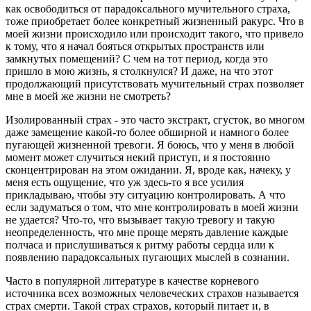
как освободиться от парадоксального мучительного страха,
тоже приобретает более конкретный жизненный ракурс. Что в
моей жизни происходило или происходит такого, что привело
к тому, что я начал бояться открытых пространств или
замкнутых помещений? С чем на тот период, когда это
пришло в мою жизнь, я столкнулся? И даже, на что этот
продолжающий присутствовать мучительный страх позволяет
мне в моей же жизни не смотреть?
Изолированный страх - это часто экстракт, сгусток, во многом
даже замещение какой-то более обширной и намного более
пугающей жизненной тревоги. Я боюсь, что у меня в любой
момент может случиться некий приступ, и я постоянно
сконцентрирован на этом ожидании. Я, вроде как, начеку, у
меня есть ощущение, что уж здесь-то я все усилия
прикладываю, чтобы эту ситуацию контролировать. А что
если задуматься о том, что мне контролировать в моей жизни
не удается? Что-то, что вызывает такую тревогу и такую
неопределенность, что мне проще мерять давление каждые
полчаса и прислушиваться к ритму работы сердца или к
появлению парадоксальных пугающих мыслей в сознании.
Часто в популярной литературе в качестве корневого
источника всех возможных человеческих страхов называется
страх смерти. Такой страх страхов, который питает и, в