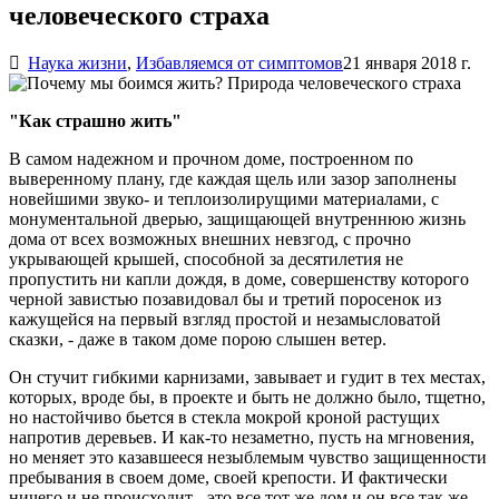
человеческого страха
Наука жизни
,
Избавляемся от симптомов
21 января 2018 г.
"Как страшно жить"
В самом надежном и прочном доме, построенном по
выверенному плану, где каждая щель или зазор заполнены
новейшими звуко- и теплоизолирущими материалами, с
монументальной дверью, защищающей внутреннюю жизнь
дома от всех возможных внешних невзгод, с прочно
укрывающей крышей, способной за десятилетия не
пропустить ни капли дождя, в доме, совершенству которого
черной завистью позавидовал бы и третий поросенок из
кажущейся на первый взгляд простой и незамысловатой
сказки, - даже в таком доме порою слышен ветер.
Он стучит гибкими карнизами, завывает и гудит в тех местах,
которых, вроде бы, в проекте и быть не должно было, тщетно,
но настойчиво бьется в стекла мокрой кроной растущих
напротив деревьев. И как-то незаметно, пусть на мгновения,
но меняет это казавшееся незыблемым чувство защищенности
пребывания в своем доме, своей крепости. И фактически
ничего и не происходит - это все тот же дом и он все так же