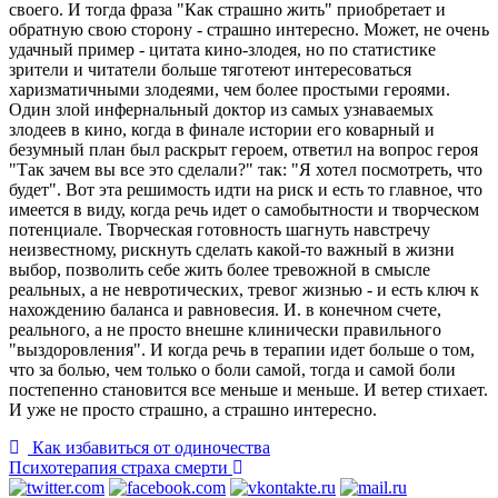
своего. И тогда фраза "Как страшно жить" приобретает и
обратную свою сторону - страшно интересно. Может, не очень
удачный пример - цитата кино-злодея, но по статистике
зрители и читатели больше тяготеют интересоваться
харизматичными злодеями, чем более простыми героями.
Один злой инфернальный доктор из самых узнаваемых
злодеев в кино, когда в финале истории его коварный и
безумный план был раскрыт героем, ответил на вопрос героя
"Так зачем вы все это сделали?" так: "Я хотел посмотреть, что
будет". Вот эта решимость идти на риск и есть то главное, что
имеется в виду, когда речь идет о самобытности и творческом
потенциале. Творческая готовность шагнуть навстречу
неизвестному, рискнуть сделать какой-то важный в жизни
выбор, позволить себе жить более тревожной в смысле
реальных, а не невротических, тревог жизнью - и есть ключ к
нахождению баланса и равновесия. И. в конечном счете,
реального, а не просто внешне клинически правильного
"выздоровления". И когда речь в терапии идет больше о том,
что за болью, чем только о боли самой, тогда и самой боли
постепенно становится все меньше и меньше. И ветер стихает.
И уже не просто страшно, а страшно интересно.
Как избавиться от одиночества
Психотерапия страха смерти