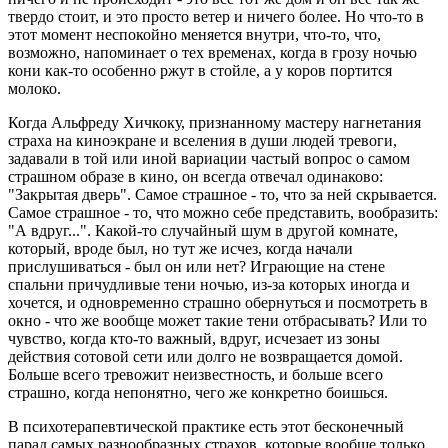
твердо стоит, и это просто ветер и ничего более. Но что-то в
этот момент неспокойно меняется внутри, что-то, что,
возможно, напоминает о тех временах, когда в грозу ночью
кони как-то особенно ржут в стойле, а у коров портится
молоко.
Когда Альфреду Хичкоку, признанному мастеру нагнетания
страха на киноэкране и вселения в души людей тревоги,
задавали в той или иной вариации частый вопрос о самом
страшном образе в кино, он всегда отвечал одинаково:
"Закрытая дверь". Самое страшное - то, что за ней скрывается.
Самое страшное - то, что можно себе представить, вообразить:
"А вдруг...". Какой-то случайный шум в другой комнате,
который, вроде был, но тут же исчез, когда начали
прислушиваться - был он или нет? Играющие на стене
спальни причудливые тени ночью, из-за которых иногда и
хочется, и одновременно страшно обернуться и посмотреть в
окно - что же вообще может такие тени отбрасывать? Или то
чувство, когда кто-то важный, вдруг, исчезает из зоны
действия сотовой сети или долго не возвращается домой.
Больше всего тревожит неизвестность, и больше всего
страшно, когда непонятно, чего же конкретно боишься.
В психотерапевтической практике есть этот бесконечный
парад самых разнообразных страхов, которые вообще только