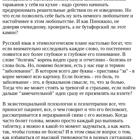
тараканов у себя на кухне - надо срочно начинать
предпринимать решительные действия по ее изведению. Но
что если позволить себе быть ну хоть немного любопытнее и
настойчивее в этом любопытстве. И как Пиноккио, не
доверяя очевидному, проверить, а не бутафорский ли этот
камин?
Русский язык в этимологическом плане настолько богат, что
если внимательно исследовать каждое слово, то постепенно
появится все более глубокое и глубокое его понимание. В
слове "болезнь" корень виден сразу и отчетливо - болезнь от
слова боль. Но, помимо болезни, есть у нас еще и термин
"заболевание". В котором всего две буквы - приставка "за" - в
корне меняют всю картину. Если болезнь - это боль, то
заболевание - это, в буквальном смысле, то, что за болью.
Тогда что же может стоять за тревогой и страхами, если пойти
дальше "замечательной" идеи сразу ее приземлять на взлете?
В экзистенциальной психологии и психотерапии все, что
приносит пациент, все, о чем говорит и что его беспокоит,
рассматривается в неразрывной связи с его жизнью. Когда
часто болит голова, можно просто каждый раз выпивать
таблетку, а можно в какой-то момент задуматься, а как жить
так, чтобы голова не болела? И в этом смысле вопрос о том,
как избавиться от высокой тревожности в разных ситуациях,