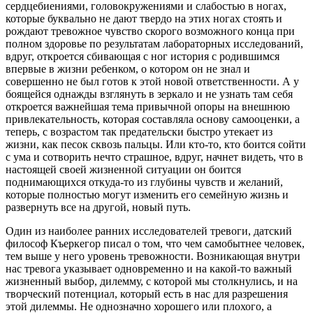
сердцебиениями, головокружениями и слабостью в ногах,
которые буквально не дают твердо на этих ногах стоять и
рождают тревожное чувство скорого возможного конца при
полном здоровье по результатам лабораторных исследований,
вдруг, откроется сбивающая с ног история с родившимся
впервые в жизни ребенком, о котором он не знал и
совершенно не был готов к этой новой ответственности. А у
боящейся однажды взглянуть в зеркало и не узнать там себя
откроется важнейшая тема привычной опоры на внешнюю
привлекательность, которая составляла основу самооценки, а
теперь, с возрастом так предательски быстро утекает из
жизни, как песок сквозь пальцы. Или кто-то, кто боится сойти
с ума и сотворить нечто страшное, вдруг, начнет видеть, что в
настоящей своей жизненной ситуации он боится
поднимающихся откуда-то из глубины чувств и желаний,
которые полностью могут изменить его семейную жизнь и
развернуть все на другой, новый путь.
Один из наиболее ранних исследователей тревоги, датский
философ Къеркегор писал о том, что чем самобытнее человек,
тем выше у него уровень тревожности. Возникающая внутри
нас тревога указывает одновременно и на какой-то важный
жизненный выбор, дилемму, с которой мы столкнулись, и на
творческий потенциал, который есть в нас для разрешения
этой дилеммы. Не однозначно хорошего или плохого, а