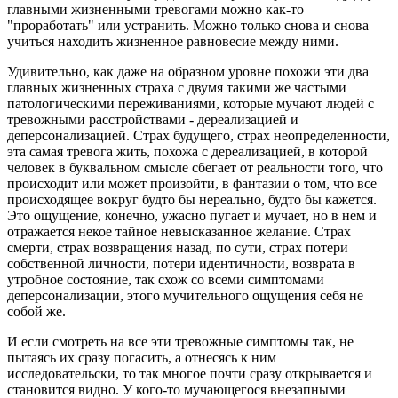
главными жизненными тревогами можно как-то
"проработать" или устранить. Можно только снова и снова
учиться находить жизненное равновесие между ними.
Удивительно, как даже на образном уровне похожи эти два
главных жизненных страха с двумя такими же частыми
патологическими переживаниями, которые мучают людей с
тревожными расстройствами - дереализацией и
деперсонализацией. Страх будущего, страх неопределенности,
эта самая тревога жить, похожа с дереализацией, в которой
человек в буквальном смысле сбегает от реальности того, что
происходит или может произойти, в фантазии о том, что все
происходящее вокруг будто бы нереально, будто бы кажется.
Это ощущение, конечно, ужасно пугает и мучает, но в нем и
отражается некое тайное невысказанное желание. Страх
смерти, страх возвращения назад, по сути, страх потери
собственной личности, потери идентичности, возврата в
утробное состояние, так схож со всеми симптомами
деперсонализации, этого мучительного ощущения себя не
собой же.
И если смотреть на все эти тревожные симптомы так, не
пытаясь их сразу погасить, а отнесясь к ним
исследовательски, то так многое почти сразу открывается и
становится видно. У кого-то мучающегося внезапными