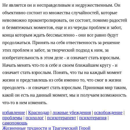
Не является он и несправделивым и недружественным. Он
объективно состоит из множества случайностей, которые
невозможно проконтролировать, он состоит, помимо радостей
и безмятежных моментов, еще и из череды проблем и забот,
конца которым ждать бессмысленно - они все равно будут
продолжаться. Принять на себя отвественность за решение
этих проблем и забот, за творческий подход к ним, за
изобретательность в этом деле - и означает стать взрослым.
Начать менять что-то в себе и своем ближайшем кругу - и
означает стать взрослым. Понять, что ты на каждый момент
жизни и представлешь из себя именно то, что смог в жизни
преодолеть - и означает стать взрослым. Принимая мир таким,
какой он есть на данный момент, мы и получаем возможность
что-то в нем изменять.
избавление
|
Краснодар
|
ложные убеждения
|
освобождение
|
проблемы
|
психолог
|
психотерапевт
|
психотерапия
|
самопомощь
Жизненные трудности и Трагический Герой