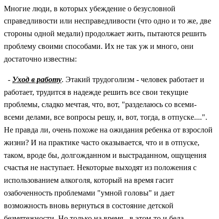
Многие люди, в которых убеждение о безусловной
справедливости или несправедливости (что одно и то же, две
стороны одной медали) продолжает жить, пытаются решить
проблему своими способами. Их не так уж и много, они
достаточно известны:
-
Уход в работу
. Этакий трудоголизм - человек работает и
работает, трудится в надежде решить все свои текущие
проблемы, сладко мечтая, что, вот, "разделаюсь со всеми-
всеми делами, все вопросы решу, и, вот, тогда, в отпуске....".
Не правда ли, очень похоже на ожидания ребенка от взрослой
жизни? И на практике часто оказывается, что и в отпуске,
таком, вроде бы, долгожданном и выстраданном, ощущения
счастья не наступает. Некоторые выходят из положения с
использованием алкоголя, который на время гасит
озабоченность проблемами "умной головы" и дает
возможность вновь вернуться в состояние детской
безмятежности. Но только на время - в этом-то и беда