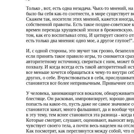
Только , вот, есть одна незадача. Чьих-то мнений,
было бы себя как-то соотнести, в мире существует в
Скажем так, носители этих мнений, кажется иногд
собственной правоты. Есть такое поздне-советское
времен перехода хрущевской эпохи в брежневскую. 
том, как его воспитывал отец. И цитирует своего о
есть только два мнения: одно мое, а другое глупое!".
И, с одной стороны, это звучит так грозно, безапел
если принять такое правило игры, то снимается сра
авторитетному источнику, свериться с ним, может б
похвалу. И когда всегда есть такой авторитетный и
все меньше хочется обращаться к чему-то внутри себ
других, о себе. Вчувствоваться в себя, прислушивать
становится все более непривычным. Привычнее огл
У человека, занимающегося вокалом, обнаруживаетс
блестяще. Он раскован, импровизирует, хорошо двиг
попасть на какое-то, пусть даже не самое значимое 
становится зажат, много фальшивит, да и вообще чув
в эту тему, тем яснее становится эта разница - когд
Которые смотрят, слушают, оценивают, выносят вер
чувствует своего тела, а почти весь нацелен на отс
Как посмотрят, как переглянутся между собой, что 