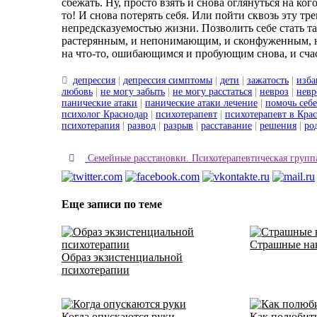
сбежать. Ну, просто взять и снова оглянуться на кого
то! И снова потерять себя. Или пойти сквозь эту тр
непредсказуемостью жизни. Позволить себе стать т
растерянным, и непонимающим, и сконфуженным, 
на что-то, ошибающимся и пробующим снова, и счас
депрессия
|
депрессия симптомы
|
дети
|
зажатость
|
изба
любовь
|
не могу забыть
|
не могу расстаться
|
невроз
|
невр
панические атаки
|
панические атаки лечение
|
помочь себе
психолог Краснодар
|
психотерапевт
|
психотерапевт в Кра
психотерапия
|
развод
|
разрыв
|
расставание
|
решения
|
ро
Семейные расстановки. Психотерапевтическая групп
Еще записи по теме
Страшные на
Образ экзистенциальной
психотерапии
Когда опускаются руки
Как полюбить