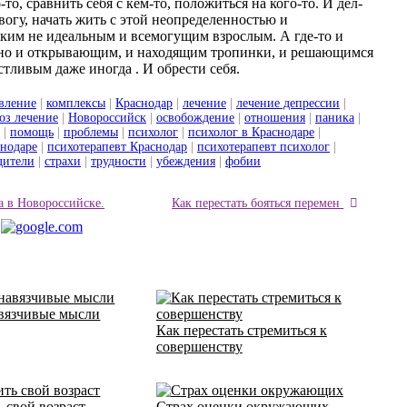
-то, сравнить себя с кем-то, положиться на кого-то. И дел-
евогу, начать жить с этой неопределенностью и
аким не идеальным и всемогущим взрослым. А где-то и
но и открывающим, и находящим тропинки, и решающимся
тливым даже иногда . И обрести себя.
вление
|
комплексы
|
Краснодар
|
лечение
|
лечение депрессии
|
оз лечение
|
Новороссийск
|
освобождение
|
отношения
|
паника
|
|
помощь
|
проблемы
|
психолог
|
психолог в Краснодаре
|
снодаре
|
психотерапевт Краснодар
|
психотерапевт психолог
|
дители
|
страхи
|
трудности
|
убеждения
|
фобии
а в Новороссийске.
Как перестать бояться перемен
вязчивые мысли
Как перестать стремиться к
совершенству
 свой возраст
Страх оценки окружающих