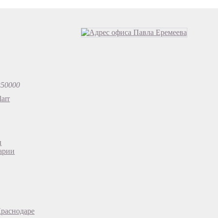
350000
arr
ы
арии
Краснодаре