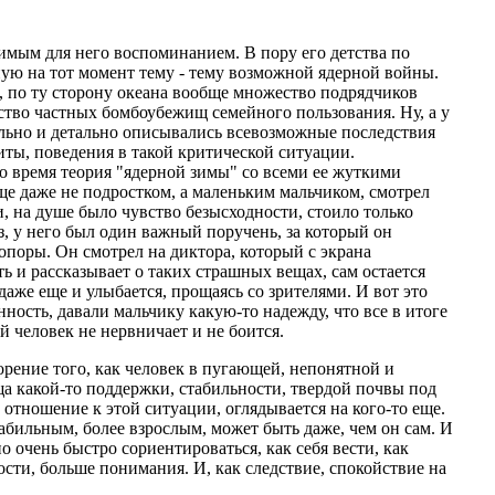
имым для него воспоминанием. В пору его детства по
ую на тот момент тему - тему возможной ядерной войны.
, по ту сторону океана вообще множество подрядчиков
ство частных бомбоубежищ семейного пользования. Ну, а у
тельно и детально описывались всевозможные последствия
ты, поведения в такой критической ситуации.
о время теория "ядерной зимы" со всеми ее жуткими
е даже не подростком, а маленьким мальчиком, смотрел
и, на душе было чувство безысходности, стоило только
аз, у него был один важный поручень, за который он
опоры. Он смотрел на диктора, который с экрана
оть и рассказывает о таких страшных вещах, сам остается
даже еще и улыбается, прощаясь со зрителями. И вот это
нность, давали мальчику какую-то надежду, что все в итоге
й человек не нервничает и не боится.
ворение того, как человек в пугающей, непонятной и
ща какой-то поддержки, стабильности, твердой почвы под
отношение к этой ситуации, оглядывается на кого-то еще.
табильным, более взрослым, может быть даже, чем он сам. И
но очень быстро сориентироваться, как себя вести, как
сти, больше понимания. И, как следствие, спокойствие на