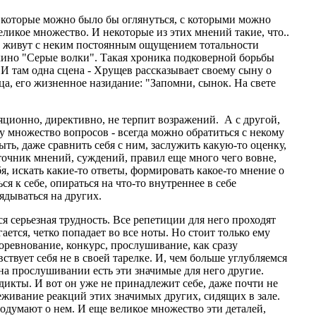
 на которые можно было бы оглянуться, с которыми можно
еликое множество. И некоторые из этих мнений такие, что..
а, живут с неким постоянным ощущением тотальности
 кино "Серые волки". Такая хроника подковерной борьбы
И там одна сцена - Хрущев рассказывает своему сыну о
тца, его жизненное назидание: "Запомни, сынок. На свете
ляционно, директивно, не терпит возражений. А с другой,
зу множество вопросов - всегда можно обратиться с некому
ыть, даже сравнить себя с ним, заслужить какую-то оценку,
сточник мнений, суждений, правил еще много чего вовне,
я, искать какие-то ответы, формировать какое-то мнение о
ся к себе, опираться на что-то внутреннее в себе
ядываться на других.
я серьезная трудность. Все репетиции для него проходят
ается, четко попадает во все ноты. Но стоит только ему
соревнование, конкурс, прослушивание, как сразу
ствует себя не в своей тарелке. И, чем больше углубляемся
а на прослушивании есть эти значимые для него другие.
дикты. И вот он уже не принадлежит себе, даже почти не
леживание реакций этих значимых других, сидящих в зале.
подумают о нем. И еще великое множество эти деталей,