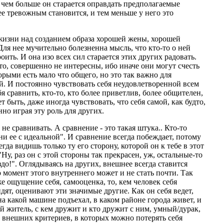
 чем больше он старается оправдать предполагаемые
ее тревожным становится, и тем меньше у него это
жизни над созданием образа хорошей жены, хорошей
ля нее мучительно болезненна мысль, что кто-то о ней
оить. И она изо всех сил старается этих других радовать.
то, совершенно не интересны, ибо иначе они могут счесть
орыми есть мало что общего, но это так важно для
. И постоянно чувствовать себя неудовлетворенной всем
бя сравнить, кто-то, кто более приветлив, более общителен,
т быть, даже иногда чувствовать, что себя самой, как будто,
нно играя эту роль для других.
не сравнивать. А сравнение - это такая штука.. Кто-то
ни ее с идеальной". И сравнение всегда побеждает, потому
гда видишь только ту его сторону, которой он к тебе в этот
Ну, раз он с этой стороны так прекрасен, уж, остальные-то
здо!". Оглядываясь на других, внешнее всегда ставится
о момент этого внутреннего может и не стать почти. Так
же ощущение себя, самооценка, то, кем человек себя
идят, оценивают эти значимые другие. Как он себя ведет,
 на какой машине подъехал, в каком районе города живет, и
й житель, с кем дружит и кто дружит с ним, умный/дурак,
 внешних критериев, в которых можно потерять себя