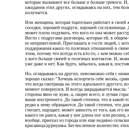
которые вызывают все больше и больше тревоги. И,
ожидания этих других, оглядываясь на них, тем бол
получается.
Или женщина, которая тщательно работает в своей 
соседки, хорошей подруги, хорошей сослуживицы. Д
может плохо подумать, что кого-то она может расстр
Вести с подругами разговоры, которые ей, в общем-
ее неприветливой. Приглашать в гости людей, с кот
поддержания каких-то полезных отношений и связей
этим, потому что всегда есть кто-то, с кем можно се
у кого больше связей и полезных контактов. И, може
уже даже и нет. Как будто, забылось, какая я, постоя
Но, оглядываясь на других, невозможно себя с ними 
хорошо сказал: "Хочешь испортить себе жизнь, срав
что когда смотришь на этого идеального другого, все
момент повернулся. И всегда закрадывается мысль: "
стороны явно не хуже, а, скорее всего, и лучше гора
выше внутреннего. До такой степени, что в какой-т
редко к нему обращаются. До такой степени, что да
считает, ощущает, может зависеть от того, как его в
какого он ранга, какая у нее длина ног или ресниц,
вообще, приехал из города или еще недавно сельски
красавица/дурнушка. Бесчисленное количество этих