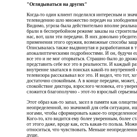
"Оглядываться на других"
Когда-то один клиент поделился интересным и знач
телевидению шло множество передач на злободневн
Видимо, угроза была действительно вполне реальна
брали в бесперебойном режиме заказы на строитель
нас, вот, шли эти передачи. В них довольно убеди
применения этого оружия, возможные способы защи
Описывалась также выдвинутая и разработанная в т
апокалиптическими подробностями. И он, будучи ещ
все это и не мог оторваться. Страшно было до дрож
представить себе все это в реальности. И каждый р
внутренне хватался в поисках какой-то внутренней 
телевизора рассказывал все это. И видел, что тот, х
достаточно спокойным. А в конце передачи, может, 
спокойствие диктора, взрослого человека, его увере
сложится благополучно - этот-то взрослый серьезны
Этот образ как-то запал, засел в памяти как олицет
неопределенной, но значимой для себя ситуации, и
ногами, чтобы сформировать какое-то определенное 
Кого-то, кто видится ему более уверенным, более с
от этого даже, вроде как, есть какая-то польза. Мож
относиться, что чувствовать. Меньше неопределенно
душе.