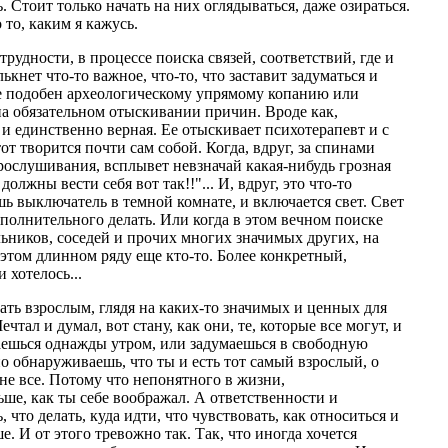
ь. Стоит только начать на них оглядываться, даже озираться.
 то, каким я кажусь.
трудности, в процессе поиска связей, соответствий, где и
ькнет что-то важное, что-то, что заставит задуматься и
не подобен археологическому упрямому копанию или
на обязательном отыскивании причин. Вроде как,
и единственно верная. Ее отыскивает психотерапевт и с
т творится почти сам собой. Когда, вдруг, за спинами
рослушивания, всплывет невзначай какая-нибудь грозная
олжны вести себя вот так!!"... И, вдруг, это что-то
ь выключатель в темной комнате, и включается свет. Свет
ополнительного делать. Или когда в этом вечном поиске
льников, соседей и прочих многих значимых других, на
 этом длинном ряду еще кто-то. Более конкретный,
 хотелось...
стать взрослым, глядя на каких-то значимых и ценных для
тал и думал, вот стану, как они, те, которые все могут, и
паешься однажды утром, или задумаешься в свободную
о обнаруживаешь, что ты и есть тот самый взрослый, о
не все. Потому что непонятного в жизни,
ше, как ты себе воображал. А ответственности и
 что делать, куда идти, что чувствовать, как относиться и
. И от этого тревожно так. Так, что иногда хочется