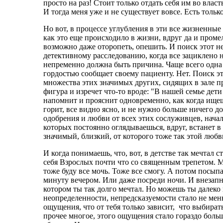
просто на раз! Стоит только отдать себя им во власт
И тогда меня уже и не существует вовсе. Есть только
Но вот, в процессе углубления в эти все жизненные 
как это еще происходило в жизни, вдруг да и промел
возможно даже оторопеть, опешить. И поиск этот 
детективному расследованию, когда все зациклено 
непременно должна быть причина. Чаще всего одна 
гордостью сообщает своему пациенту. Нет. Поиск это
множества этих значимых других, сидящих в зале п
фигура и изречет что-то вроде: "В нашей семье дети д
напомнит и прояснит одновременно, как когда ищеш
горит, все видно ясно, и не нужно больше ничего д
одобрения и любви от всех этих сослуживцев, нача
которых постоянно оглядываешься, вдруг, встанет в
значимый, близкий, от которого тоже так этой любви
И когда понимаешь, что, вот, в детстве так мечтал 
себя Взрослых почти что со священным трепетом. Меч
тоже буду все мочь. Тоже все смогу. А потом посы
минуту вечером. Или даже посреди ночи. И внезапн
котором ты так долго мечтал. Но можешь ты далеко 
неопределенности, непредсказуемости стало не мень
ощущения, что от тебя только зависит, что выбирать,
прочее многое, этого ощущения стало гораздо больше