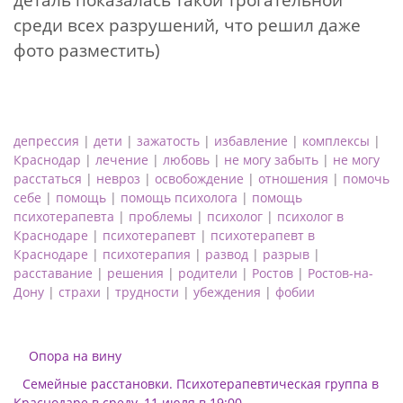
среди всех разрушений, что решил даже
фото разместить)
депрессия
|
дети
|
зажатость
|
избавление
|
комплексы
|
Краснодар
|
лечение
|
любовь
|
не могу забыть
|
не могу
расстаться
|
невроз
|
освобождение
|
отношения
|
помочь
себе
|
помощь
|
помощь психолога
|
помощь
психотерапевта
|
проблемы
|
психолог
|
психолог в
Краснодаре
|
психотерапевт
|
психотерапевт в
Краснодаре
|
психотерапия
|
развод
|
разрыв
|
расставание
|
решения
|
родители
|
Ростов
|
Ростов-на-
Дону
|
страхи
|
трудности
|
убеждения
|
фобии
Опора на вину
Семейные расстановки. Психотерапевтическая группа в
Краснодаре в среду, 11 июля в 19:00