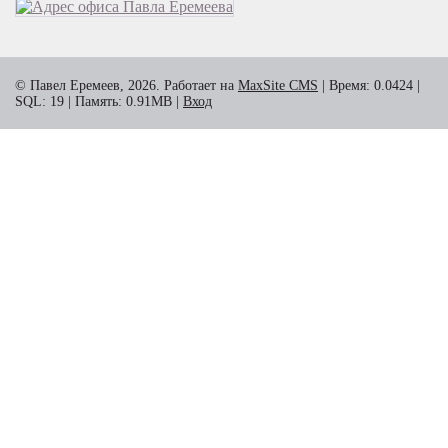
© Павел Еремеев, 2026. Работает на
MaxSite CMS
| Время: 0.0424 |
SQL: 19 | Память: 0.91MB
|
Вход