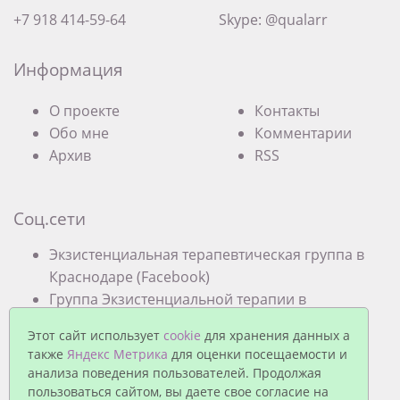
+7 918 414-59-64
Skype: @qualarr
Информация
О проекте
Контакты
Обо мне
Комментарии
Архив
RSS
Соц.сети
Экзистенциальная терапевтическая группа в
Краснодаре (Facebook)
Группа Экзистенциальной терапии в
Краснодаре (VK)
Этот сайт использует
cookie
для хранения данных а
также
Яндекс Метрика
для оценки посещаемости и
анализа поведения пользователей. Продолжая
пользоваться сайтом, вы даете свое согласие на