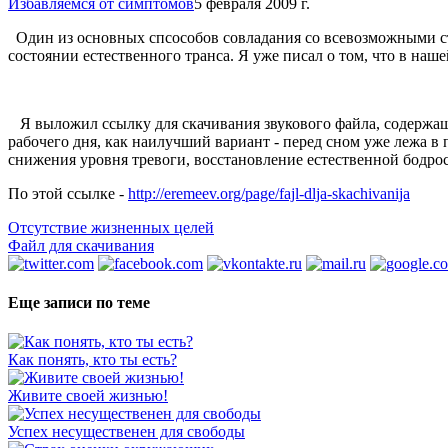
Избавляемся от симптомов
5 февраля 2009 г.
Один из основных спсособов совладания со всевозможными стрес
состоянии естественного транса. Я уже писал о том, что в на
Я выложил ссылку для скачивания звукового файла, содержаще
рабочего дня, как наилучший вариант - перед сном уже лежа в
снижения уровня тревоги, восстановление естественной бодрос
По этой ссылке -
http://eremeev.org/page/fajl-dlja-skachivanija
Отсутствие жизненных целей
Файл для скачивания
Еще записи по теме
Как понять, кто ты есть?
Живите своей жизнью!
Успех несущественен для свободы