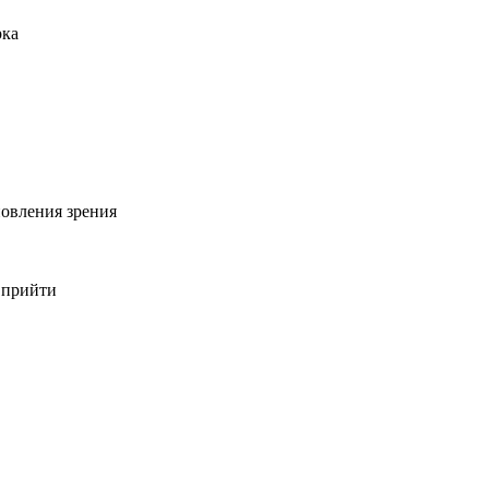
рка
овления зрения
 прийти