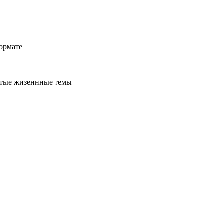
ормате
стые жизеннные темы