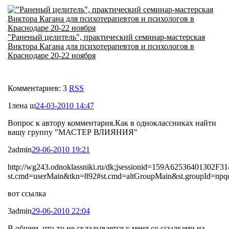
"Раненый целитель", практический семинар-мастерская
Виктора Кагана для психотерапевтов и психологов в
Краснодаре 20-22 ноября
Комментариев: 3
RSS
1
лена ш
24-03-2010 14:47
Вопрос к автору комментария.Как в одноклассниках найти
вашу группу "МАСТЕР ВЛИЯНИЯ"
2
admin
29-06-2010 19:21
http://wg243.odnoklassniki.ru/dk;jsessionid=159A6253640130
st.cmd=userMain&tkn=892#st.cmd=altGroupMain&st.groupId=npq
вот ссылка
3
admin
29-06-2010 22:04
В общем, что-то не складывается у меня со ссылками на