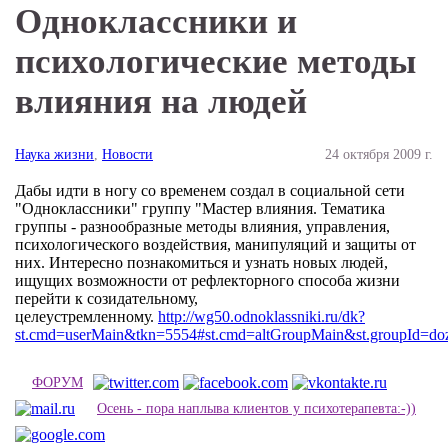
Одноклассники и
психологические методы
влияния на людей
Наука жизни
,
Новости
24 октября 2009 г.
Дабы идти в ногу со временем создал в социальной сети
"Одноклассники" группу "Мастер влияния. Тематика
группы - разнообразные методы влияния, управления,
психологического воздействия, манипуляций и защиты от
них. Интересно познакомиться и узнать новых людей,
ищущих возможности от рефлекторного способа жизни
перейти к созидательному,
целеустремленному.
http://wg50.odnoklassniki.ru/dk?
st.cmd=userMain&tkn=5554#st.cmd=altGroupMain&st.groupId=dozij
ФОРУМ
Осень - пора наплыва клиентов у психотерапевта:-))