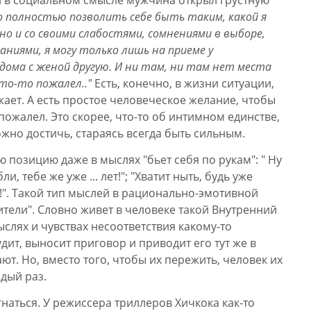
й в социальном смысле мужчина открыл грустную
о полностью позволить себе быть таким, какой я
 но и со своими слабостями, сомнениями в выборе,
ниями, я могу только лишь на приеме у
 дома с женой другую. И ни там, ни там нет места
то-то пожалел.."
Есть, конечно, в жизни ситуации,
жает. А есть простое человеческое желание, чтобы
о пожалел. Это скорее, что-то об интимном единстве,
ожно достичь, стараясь всегда быть сильным.
позицию даже в мыслях "бьет себя по рукам": " Ну
, тебе же уже ... лет!"; "Хватит ныть, будь уже
!". Такой тип мыслей в рационально-эмотивной
тели". Словно живет в человеке такой Внутренний
ыслях и чувствах несоответствия какому-то
ит, выносит приговор и приводит его тут же в
ют. Но, вместо того, чтобы их пережить, человек их
дый раз.
гнаться. У режиссера триллеров Хичкока как-то