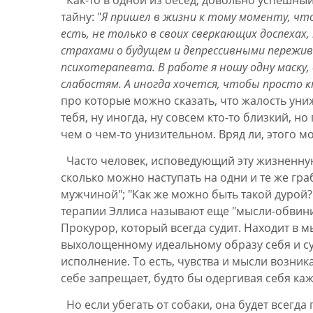
Как-то в одной из бесед, довольно успешны
тайну: "
Я пришел в жизни к тому моменту, чт
есть, не только в своих сверкающих доспехах,
страхами о будущем и депрессивными пережива
психотерапевта. В работе я ношу одну маску,
слабостям. А иногда хочется, чтобы просто к
про которые можно сказать, что жалость уни
тебя, ну иногда, ну совсем кто-то близкий, н
чем о чем-то унизительном. Вряд ли, этого м
Часто человек, исповедующий эту жизненную 
сколько можно наступать на одни и те же грабли
мужчиной"; "Как же можно быть такой дурой?
терапии Эллиса называют еще "мысли-обвини
Прокурор, который всегда судит. Находит в м
выхолощенному идеальному образу себя и суд
исполнение. То есть, чувства и мысли возника
себе запрещает, будто бы одергивая себя каж
Но если убегать от собаки, она будет всегда 