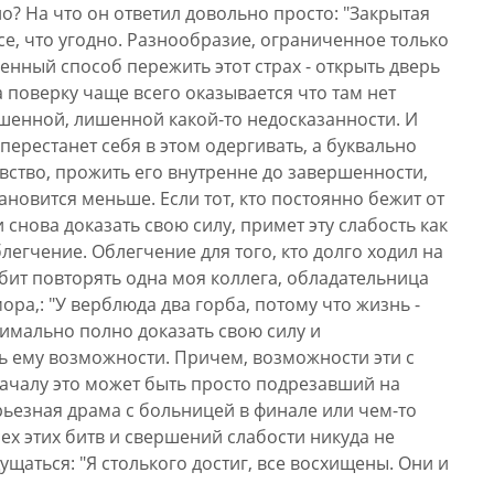
о? На что он ответил довольно просто: "Закрытая
все, что угодно. Разнообразие, ограниченное только
нный способ пережить этот страх - открыть дверь
На поверку чаще всего оказывается что там нет
ершенной, лишенной какой-то недосказанности. И
, перестанет себя в этом одергивать, а буквально
увство, прожить его внутренне до завершенности,
тановится меньше. Если тот, кто постоянно бежит от
 снова доказать свою силу, примет эту слабость как
облегчение. Облегчение для того, кто долго ходил на
юбит повторять одна моя коллега, обладательница
ра,: "У верблюда два горба, потому что жизнь -
симально полно доказать свою силу и
ь ему возможности. Причем, возможности эти с
началу это может быть просто подрезавший на
ерьезная драма с больницей в финале или чем-то
ех этих битв и свершений слабости никуда не
щаться: "Я столького достиг, все восхищены. Они и