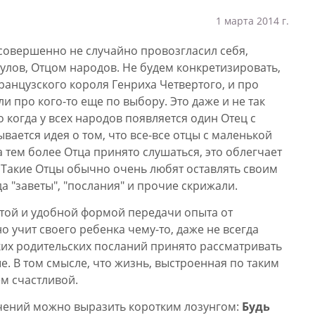
1 марта 2014 г.
совершенно не случайно провозгласил себя,
улов, Отцом народов. Не будем конкретизировать,
анцузского короля Генриха Четвертого, и про
 про кого-то еще по выбору. Это даже и не так
 когда у всех народов появляется один Отец с
вается идея о том, что все-все отцы с маленькой
а тем более Отца принято слушаться, это облегчает
 Такие Отцы обычно очень любят оставлять своим
 "заветы", "послания" и прочие скрижали.
той и удобной формой передачи опыта от
 учит своего ребенка чему-то, даже не всегда
аких родительских посланий принято рассматривать
е. В том смысле, что жизнь, выстроенная по таким
ем счастливой.
чений можно выразить коротким лозунгом:
Будь