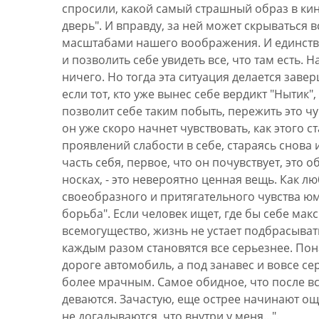
спросили, какой самый страшный образ в кин
дверь". И вправду, за ней может скрываться 
масштабами нашего воображения. И единстве
и позволить себе увидеть все, что там есть. 
ничего. Но тогда эта ситуация делается зав
если тот, кто уже вынес себе вердикт "Нытик"
позволит себе таким побыть, пережить это ч
он уже скоро начнет чувствовать, как этого с
проявлений слабости в себе, стараясь снова и
часть себя, первое, что он почувствует, это 
носках, - это невероятно ценная вещь. Как л
своеобразного и притягательного чувства юмо
борьба". Если человек ищет, где бы себе мак
всемогущество, жизнь не устает подбрасыват
каждым разом становятся все серьезнее. По
дороге автомобиль, а под занавес и вовсе с
более мрачным. Самое обидное, что после вс
деваются. Зачастую, еще острее начинают ощу
не догадываются, что внутри у меня...".