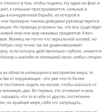
о плохого в том, чтобы поднять эту идею на флаг и
жают, к сильным прислушиваются, сильные в
ы в конкурентной борьбе, из которой в
и или примерно такими доводами руководствуются
зиции. Но природа устроена так, что все существует
о живой мир или мир неживых предметов. Ключ
вая. Являясь ее почти что зеркальной копией, но
 Любую силу точно так же уравновешивает
ерку, если копнуть действительно глубоко, окажется
:
Никому и никогда не показывай своих слабых сторон
ча из области иллюзорного восприятия мира, то
ства от окружающих - это уже что-то более
ся постоянно ходить на носках, чтобы казаться со
 минимум, два. Во-первых, это отнимает очень
скрывать что-то в себе от других, постепенно
ли, по крайней мере, себе это запрещать.