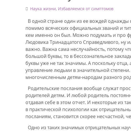
Наука жизни
,
Избавляемся от симптомов
В одной стране один из ее вождей однажды 
помимо всяческих официальных званий и тит
кем именно он был. Можно подумать и про фр
Людовика Тринадцатого Справедливого, ну или
важно. Важна сама неслучайность, потому что
большой буквы, то в бессознательное заклады
буквы уже не так значимы. А поскольку отца, 
управление людьми в значительной степени.
многочисленным детям-народам разного рода
Родительские послания вообще служат прос
родителей детям. И любой родитель постоянно
отдавая себе в этом отчет. И некоторые из т
в практической психологии как отрицательны
посланиям, становится скорее несчастной, ч
Одно из таких значимых отрицательных нау