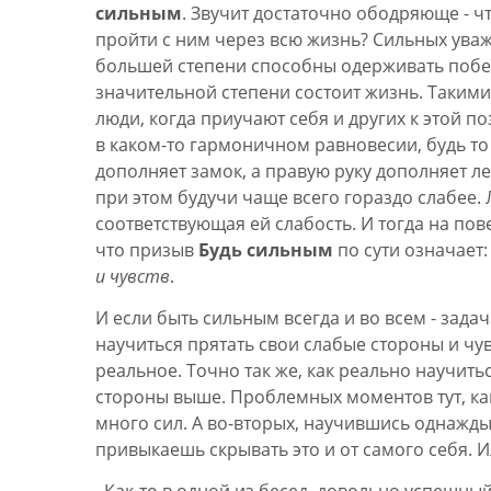
сильным
. Звучит достаточно ободряюще - чт
пройти с ним через всю жизнь? Сильных ува
большей степени способны одерживать побед
значительной степени состоит жизнь. Таким
люди, когда приучают себя и других к этой по
в каком-то гармоничном равновесии, будь т
дополняет замок, а правую руку дополняет ле
при этом будучи чаще всего гораздо слабее.
соответствующая ей слабость. И тогда на пов
что призыв
Будь сильным
по сути означает
и чувств
.
И если быть сильным всегда и во всем - зада
научиться прятать свои слабые стороны и чув
реальное. Точно так же, как реально научить
стороны выше. Проблемных моментов тут, как
много сил. А во-вторых, научившись однажды 
привыкаешь скрывать это и от самого себя. И