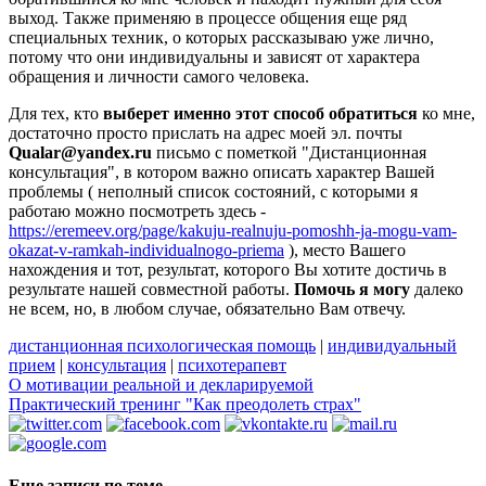
выход. Также применяю в процессе общения еще ряд
специальных техник, о которых рассказываю уже лично,
потому что они индивидуальны и зависят от характера
обращения и личности самого человека.
Для тех, кто
выберет именно этот способ обратиться
ко мне,
достаточно просто прислать на адрес моей эл. почты
Qualar@yandex.ru
письмо с пометкой "Дистанционная
консультация", в котором важно описать характер Вашей
проблемы ( неполный список состояний, с которыми я
работаю можно посмотреть здесь -
https://eremeev.org/page/kakuju-realnuju-pomoshh-ja-mogu-vam-
okazat-v-ramkah-individualnogo-priema
), место Вашего
нахождения и тот, результат, которого Вы хотите достичь в
результате нашей совместной работы.
Помочь я могу
далеко
не всем, но, в любом случае, обязательно Вам отвечу.
дистанционная психологическая помощь
|
индивидуальный
прием
|
консультация
|
психотерапевт
О мотивации реальной и декларируемой
Практический тренинг "Как преодолеть страх"
Еще записи по теме