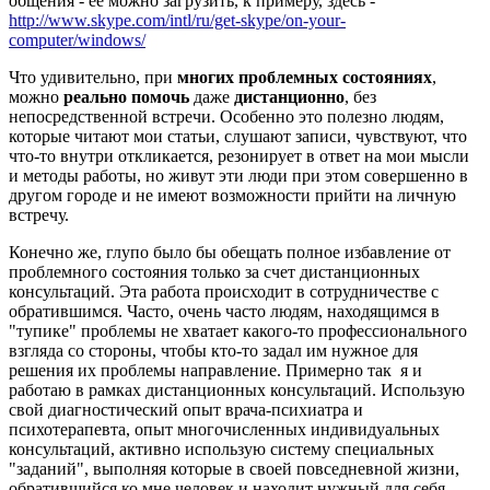
общения - ее можно загрузить, к примеру, здесь -
http://www.skype.com/intl/ru/get-skype/on-your-
computer/windows/
Что удивительно, при
многих проблемных состояниях
,
можно
реально помочь
даже
дистанционно
, без
непосредственной встречи. Особенно это полезно людям,
которые читают мои статьи, слушают записи, чувствуют, что
что-то внутри откликается, резонирует в ответ на мои мысли
и методы работы, но живут эти люди при этом совершенно в
другом городе и не имеют возможности прийти на личную
встречу.
Конечно же, глупо было бы обещать полное избавление от
проблемного состояния только за счет дистанционных
консультаций. Эта работа происходит в сотрудничестве с
обратившимся. Часто, очень часто людям, находящимся в
"тупике" проблемы не хватает какого-то профессионального
взгляда со стороны, чтобы кто-то задал им нужное для
решения их проблемы направление. Примерно так я и
работаю в рамках дистанционных консультаций. Использую
свой диагностический опыт врача-психиатра и
психотерапевта, опыт многочисленных индивидуальных
консультаций, активно использую систему специальных
"заданий", выполняя которые в своей повседневной жизни,
обратившийся ко мне человек и находит нужный для себя