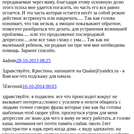
передаваемые через маму, благодаря этому основную долю
этого психа мне удается погасить, но часть его все равно
остается. И эта часть которая остается несёт за собой резкие
действия: встряхнуть или накричать..... Так как голова
понимает, что так нельзя, а эмоции показывают обратное,
помогите разобраться что делать, для устранения возникшей
проблемы..... или это продолжение послеродовой
депрессии.....или все таки схожу с ума.... Так как ни
маленький ребенок, ни родные ни при чем мне необходима
помощь. Заранее спасибо.
4
admin
28-10-2013 08:25
Здравствуйте, Кристина. напишите на Qualar@yandex.ru - я
Вам кое-что подскажу для начала
5
Евгений
16-10-2014 00:03
здравствуйте. я подавлен. все что происходит вокруг не
вызывает интереса,сложно с усилием и нехотя общаюсь с
людьми точнее говорю фразы которые уже как бы готовы
шаблоные.чтоб скорее уйти. проснуться утром для меня
депрессия .не знаю для чего я живу не могу работать..в голове
каша. внимания нет почти память слабая. около 2лет
пристрастие к нарк.преп.когда дома -с виду адекватен. на