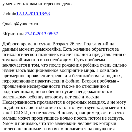
у меня есть к вам интересное дело.
2
admin
12-12-2010 18:58
Qualar@yandex.ru
3
Кристина
27-10-2013 08:57
Доброго времени суток. Возраст 26 лет. Род занятий на
данный момент домохозяйка. Есть желание обратиться за
психологической помощью, но нет полного представления о
том какой именно врач необходим. Суть проблемы
заключается в том, что после рождения ребёнка очень сильно
изменилось эмоциональное восприятие мира. Появилось
чрезмерное проявление тревоги и беспокойства за родных,
перерастающие практически в фобию. Вторая проблема -
проявление несдержанности так же по отношению к
родственникам, но особенно пугает несдержанность к
маленькому ребенку которому нет ещё и месяца.
Несдержанность проявляется в огромных эмоциях, я не могу
подобрать слов чтоб описать то что чувствуешь, для меня это
как ПСИХИ, но не злость. Я психую, например, от того что
малыш может проснувшись ночью поесть потом не заснуть.
Умом я понимаю, что это маленький человечек который
ничего не понимает и во всем полагается на ощущения