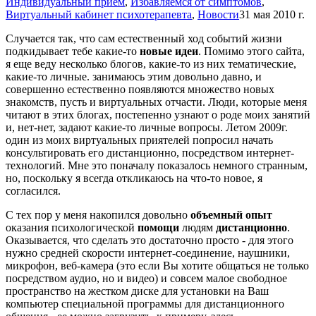
Индивидуальный прием
,
Избавляемся от симптомов
,
Виртуальный кабинет психотерапевта
,
Новости
31 мая 2010 г.
Случается так, что сам естественный ход событий жизни
подкидывает тебе какие-то
новые идеи
. Помимо этого сайта,
я еще веду несколько блогов, какие-то из них тематические,
какие-то личные. занимаюсь этим довольно давно, и
совершенно естественно появляются множество новых
знакомств, пусть и виртуальных отчасти. Люди, которые меня
читают в этих блогах, постепенно узнают о роде моих занятий
и, нет-нет, задают какие-то личные вопросы. Летом 2009г.
один из моих виртуальных приятелей попросил начать
консультировать его дистанционно, посредством интернет-
технологий. Мне это поначалу показалось немного странным,
но, поскольку я всегда откликаюсь на что-то новое, я
согласился.
С тех пор у меня накопился довольно
объемный опыт
оказания психологической
помощи
людям
дистанционно
.
Оказывается, что сделать это достаточно просто - для этого
нужно средней скорости интернет-соединение, наушники,
микрофон, веб-камера (это если Вы хотите общаться не только
посредством аудио, но и видео) и совсем малое свободное
пространство на жестком диске для установки на Ваш
компьютер специальной программы для дистанционного